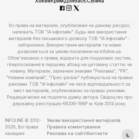
Хокей
Крим
Донбас
ЄС
Війна
Усі права на матеріали, опубліковані на даному ресурсі,
належать ТОВ "ІА Інфолайн". Будь-яке використання
матеріалів без письмового дозволу ТОВ "ІА Інфолайн" -
заборонено. Використання матеріалів та новин
дозволяється за умови посилання на Infoline.ua.
Обов'язковою є пряма, відкрита для пошукових систем,
гіперпосилання в першому абзаці на цитовану статтю чи
новину. Матеріали, зазначені знаками "Реклама", "PR",
"Новини компаній", "Прес-релізи" публікуються на правах
реклами. ТОВ "ІА Інфолайн" не несе відповідальності за
зміст матеріалів, опублікованих на правах реклами.
Редакція може не поділяти думку автора. Свідоцтво про
державну реєстрацію КВ336-198Р м. Київ 2014 року.
INFOLINE © 2012-
Умови використання матеріалів
2026, Всі права
Правила коментування
захищені
Реклама на сайті
Контакти
Тем