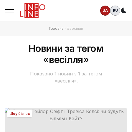
UA
RU
Те
Головна
#весілля
Новини за тегом
«весілля»
Показано 1 новин з 1 за тегом
«весілля».
Шоу бізнес