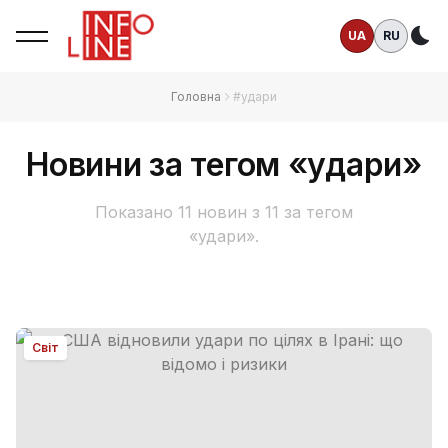
UA
RU
Те
Головна
#удари
Новини за тегом «удари»
Показано 11 новин з 11 за тегом
«удари».
Світ