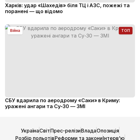
Харків: удар «Шахедів» біля ТЦ і АЗС, пожежі та
поранені — що відомо
Війна
ТОП
СБУ вдарила по аеродрому «Саки» в Криму:
уражені ангари та Су‑30 — ЗМІ
Україна
Світ
Прес-релізи
Влада
Опозиція
Розбір польотів
Реформи та закони
Інтерв'ю