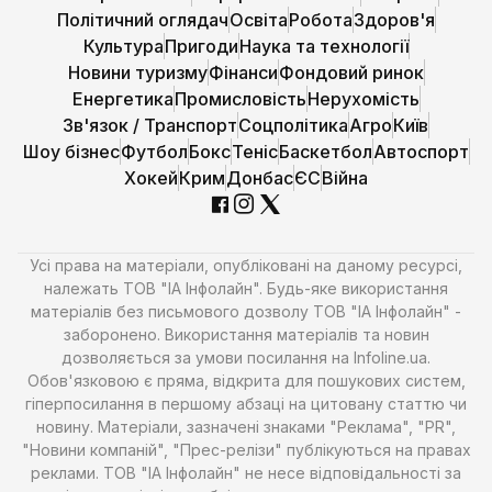
Політичний оглядач
Освіта
Робота
Здоров'я
Культура
Пригоди
Наука та технології
Новини туризму
Фінанси
Фондовий ринок
Енергетика
Промисловість
Нерухомість
Зв'язок / Транспорт
Соцполітика
Агро
Київ
Шоу бізнес
Футбол
Бокс
Теніс
Баскетбол
Автоспорт
Хокей
Крим
Донбас
ЄС
Війна
Усі права на матеріали, опубліковані на даному ресурсі,
належать ТОВ "ІА Інфолайн". Будь-яке використання
матеріалів без письмового дозволу ТОВ "ІА Інфолайн" -
заборонено. Використання матеріалів та новин
дозволяється за умови посилання на Infoline.ua.
Обов'язковою є пряма, відкрита для пошукових систем,
гіперпосилання в першому абзаці на цитовану статтю чи
новину. Матеріали, зазначені знаками "Реклама", "PR",
"Новини компаній", "Прес-релізи" публікуються на правах
реклами. ТОВ "ІА Інфолайн" не несе відповідальності за