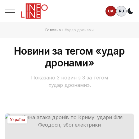
UA
RU
Те
Головна
#удар дронами
Новини за тегом «удар
дронами»
Показано 3 новин з 3 за тегом
«удар дронами».
Україна