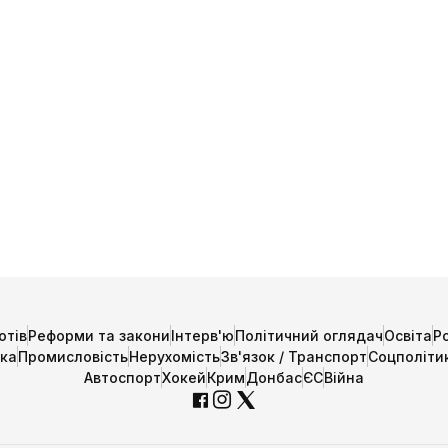
отів
Реформи та закони
Інтерв'ю
Політичний оглядач
Освіта
Р
ика
Промисловість
Нерухомість
Зв'язок / Транспорт
Соцполіти
Автоспорт
Хокей
Крим
Донбас
ЄС
Війна