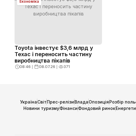
Економіка
Toyota інвестує $3,6 млрд у
Техас і переносить частину
виробництва пікапів
08:46
❘
08.07.26
❘
371
Україна
Світ
Прес-релізи
Влада
Опозиція
Розбір поль
Новини туризму
Фінанси
Фондовий ринок
Енергет