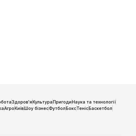
обота
Здоров'я
Культура
Пригоди
Наука та технології
ка
Агро
Київ
Шоу бізнес
Футбол
Бокс
Теніс
Баскетбол