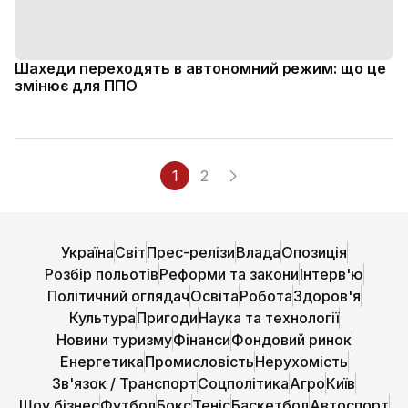
Шахеди переходять в автономний режим: що це
змінює для ППО
1
2
Україна
Світ
Прес-релізи
Влада
Опозиція
Розбір польотів
Реформи та закони
Інтерв'ю
Політичний оглядач
Освіта
Робота
Здоров'я
Культура
Пригоди
Наука та технології
Новини туризму
Фінанси
Фондовий ринок
Енергетика
Промисловість
Нерухомість
Зв'язок / Транспорт
Соцполітика
Агро
Київ
Шоу бізнес
Футбол
Бокс
Теніс
Баскетбол
Автоспорт