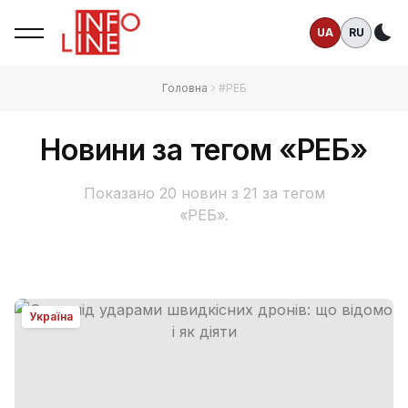
UA
RU
Те
Головна
#РЕБ
Новини за тегом «РЕБ»
Показано 20 новин з 21 за тегом
«РЕБ».
Україна