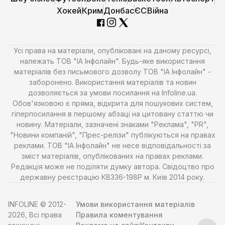
Хокей
Крим
Донбас
ЄС
Війна
Усі права на матеріали, опубліковані на даному ресурсі,
належать ТОВ "ІА Інфолайн". Будь-яке використання
матеріалів без письмового дозволу ТОВ "ІА Інфолайн" -
заборонено. Використання матеріалів та новин
дозволяється за умови посилання на Infoline.ua.
Обов'язковою є пряма, відкрита для пошукових систем,
гіперпосилання в першому абзаці на цитовану статтю чи
новину. Матеріали, зазначені знаками "Реклама", "PR",
"Новини компаній", "Прес-релізи" публікуються на правах
реклами. ТОВ "ІА Інфолайн" не несе відповідальності за
зміст матеріалів, опублікованих на правах реклами.
Редакція може не поділяти думку автора. Свідоцтво про
державну реєстрацію КВ336-198Р м. Київ 2014 року.
INFOLINE © 2012-
Умови використання матеріалів
2026, Всі права
Правила коментування