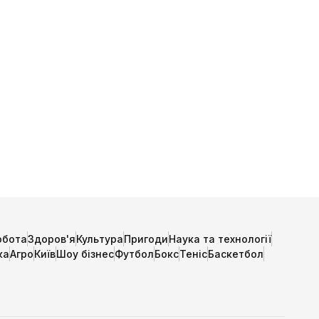
обота
Здоров'я
Культура
Пригоди
Наука та технології
ка
Агро
Київ
Шоу бізнес
Футбол
Бокс
Теніс
Баскетбол