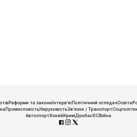
отів
Реформи та закони
Інтерв'ю
Політичний оглядач
Освіта
Р
ика
Промисловість
Нерухомість
Зв'язок / Транспорт
Соцполіти
Автоспорт
Хокей
Крим
Донбас
ЄС
Війна