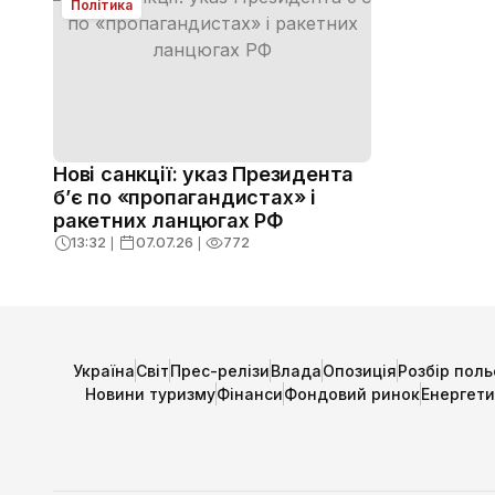
Політика
Нові санкції: указ Президента
б’є по «пропагандистах» і
ракетних ланцюгах РФ
13:32
❘
07.07.26
❘
772
Україна
Світ
Прес-релізи
Влада
Опозиція
Розбір поль
Новини туризму
Фінанси
Фондовий ринок
Енергет