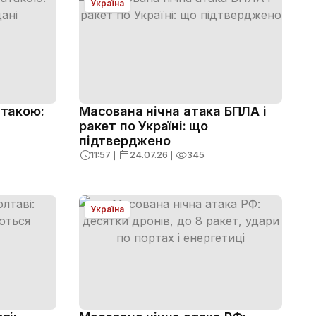
Україна
атакою:
Масована нічна атака БПЛА і
ракет по Україні: що
підтверджено
11:57
❘
24.07.26
❘
345
Україна