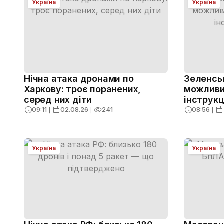
Україна
Україна
Нічна атака дронами по
Зеленсь
Харкову: троє поранених,
можливи
серед них діти
інструкц
09:11
❘
02.08.26
❘
241
08:56
❘
Україна
Україна