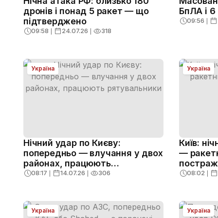
Нічна атака РФ: близько 180
Масована
дронів і понад 5 ракет — що
БпЛА і 6
підтверджено
09:56
❘
09:58
❘
24.07.26
❘
318
Україна
Україна
Нічний удар по Києву:
Київ: ні
попередньо — влучання у двох
— ракетн
районах, працюють
постраж
рятувальники
08:17
❘
14.07.26
❘
306
08:02
❘
Україна
Україна