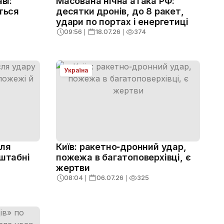
ві:
Масована нічна атака РФ:
ться
десятки дронів, до 8 ракет,
удари по портах і енергетиці
09:56
❘
18.07.26
❘
374
Україна
сля
Київ: ракетно‑дронний удар,
сштабні
пожежа в багатоповерхівці, є
жертви
08:04
❘
06.07.26
❘
325