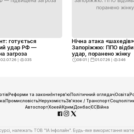
нт: готується
Нічна атака «шахедів»
ий удар РФ —
Запоріжжю: ППО відб
на загроза
удар, поранено жінку
02.07.26
❘
335
08:01
❘
01.07.26
❘
346
отів
Реформи та закони
Інтерв'ю
Політичний оглядач
Освіта
Р
ика
Промисловість
Нерухомість
Зв'язок / Транспорт
Соцполіти
Автоспорт
Хокей
Крим
Донбас
ЄС
Війна
есурсі, належать ТОВ "ІА Інфолайн". Будь-яке використання мате