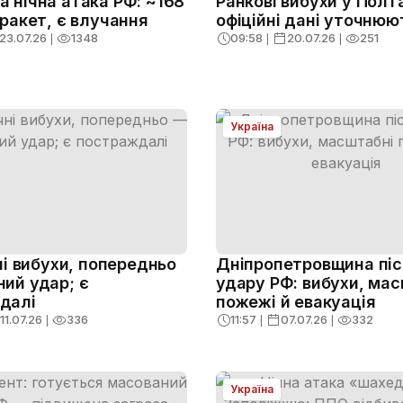
 нічна атака РФ: ~168
Ранкові вибухи у Полта
 ракет, є влучання
офіційні дані уточнюю
23.07.26
❘
1348
09:58
❘
20.07.26
❘
251
Україна
чні вибухи, попередньо
Дніпропетровщина пі
ий удар; є
удару РФ: вибухи, ма
далі
пожежі й евакуація
11.07.26
❘
336
11:57
❘
07.07.26
❘
332
Україна