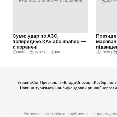
Суми: удар по АЗС,
Президе
попередньо КАБ або Shahed —
масован
є поранені
підвище
08:05
❘
05.07.26
❘
196
00:20
❘
Україна
Світ
Прес-релізи
Влада
Опозиція
Розбір поль
Новини туризму
Фінанси
Фондовий ринок
Енергет
Усі права на матеріали, опубліковані на даному р