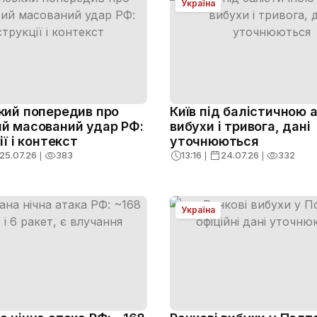
Україна
кий попередив про
Київ під балістичною 
й масований удар РФ:
вибухи і тривога, дані
ії і контекст
уточнюються
25.07.26
❘
383
13:16
❘
24.07.26
❘
332
Україна