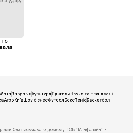
 по
ивала
обота
Здоров'я
Культура
Пригоди
Наука та технології
ка
Агро
Київ
Шоу бізнес
Футбол
Бокс
Теніс
Баскетбол
ріалів без письмового дозволу ТОВ "ІА Інфолайн" -