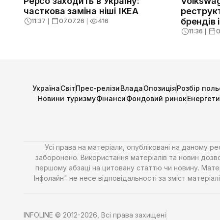
Pepco заходить в Україну:
Volkswa
часткова заміна ніші IKEA
реструк
брендів 
11:37
❘
07.07.26
❘
416
11:36
❘
0
Україна
Світ
Прес-релізи
Влада
Опозиція
Розбір поль
Новини туризму
Фінанси
Фондовий ринок
Енергет
Усі права на матеріали, опубліковані на даному р
заборонено. Використання матеріалів та новин дозво
першому абзаці на цитовану статтю чи новину. Матері
Інфолайн" не несе відповідальності за зміст матері
INFOLINE © 2012-2026, Всі права захищені