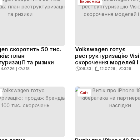
Економіка
en скоротить 50 тис.
Volkswagen готує
ків: план
реструктуризацію Visi
уризації та ризики
скорочення моделей і
14.07.26
❘
318
08:33
❘
12.07.26
❘
326
Світ