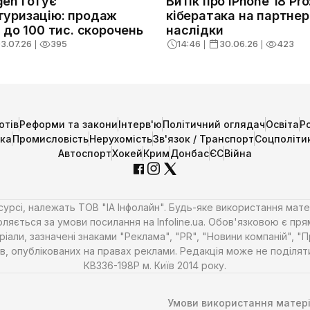
gen готує
Витік про iPhone 18 Pro
туризацію: продаж
кібератака на партнера
і до 100 тис. скорочень
наслідки
3.07.26
❘
395
14:46
❘
30.06.26
❘
423
отів
Реформи та закони
Інтерв'ю
Політичний оглядач
Освіта
Р
ика
Промисловість
Нерухомість
Зв'язок / Транспорт
Соцполіти
Автоспорт
Хокей
Крим
Донбас
ЄС
Війна
есурсі, належать ТОВ "ІА Інфолайн". Будь-яке використання мате
ляється за умови посилання на Infoline.ua. Обов'язковою є пря
али, зазначені знаками "Реклама", "PR", "Новини компаній", "
алів, опублікованих на правах реклами. Редакція може не поділ
КВ336-198Р м. Київ 2014 року.
Умови використання матері