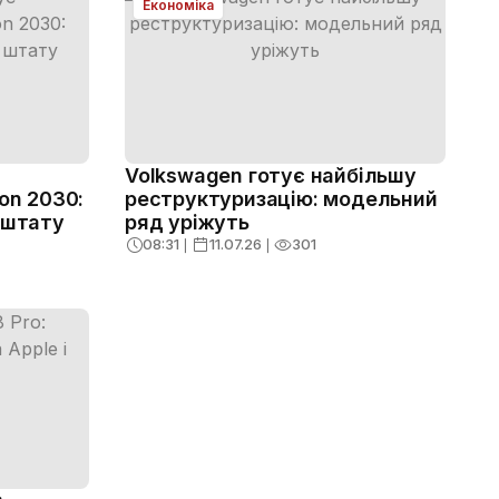
Економіка
Volkswagen готує найбільшу
on 2030:
реструктуризацію: модельний
 штату
ряд уріжуть
08:31
❘
11.07.26
❘
301