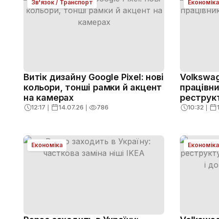
Зв'язок / Транспорт
Економіка
Витік дизайну Google Pixel: нові
Volkswag
кольори, тонші рамки й акцент
працівни
на камерах
реструкт
12:17
❘
14.07.26
❘
786
10:32
❘
Економіка
Економіка