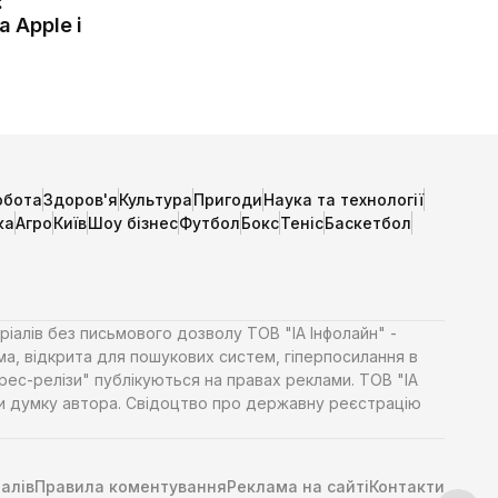
:
 Apple і
обота
Здоров'я
Культура
Пригоди
Наука та технології
ка
Агро
Київ
Шоу бізнес
Футбол
Бокс
Теніс
Баскетбол
ріалів без письмового дозволу ТОВ "ІА Інфолайн" -
ма, відкрита для пошукових систем, гіперпосилання в
Прес-релізи" публікуються на правах реклами. ТОВ "ІА
яти думку автора. Свідоцтво про державну реєстрацію
алів
Правила коментування
Реклама на сайті
Контакти