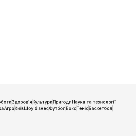
обота
Здоров'я
Культура
Пригоди
Наука та технології
ка
Агро
Київ
Шоу бізнес
Футбол
Бокс
Теніс
Баскетбол