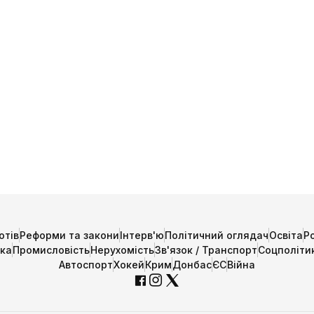
отів
Реформи та закони
Інтерв'ю
Політичний оглядач
Освіта
Р
ика
Промисловість
Нерухомість
Зв'язок / Транспорт
Соцполіти
Автоспорт
Хокей
Крим
Донбас
ЄС
Війна