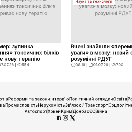
Наука та технології
мер: зупинка
Вчені знайшли «перем
ня» токсичних білків
уваги» в мозку: новий 
є нову терапію
розумінні РДУГ
07.07.26
❘
554
08:16
❘
01.07.26
❘
790
отів
Реформи та закони
Інтерв'ю
Політичний оглядач
Освіта
Р
ика
Промисловість
Нерухомість
Зв'язок / Транспорт
Соцполіти
Автоспорт
Хокей
Крим
Донбас
ЄС
Війна