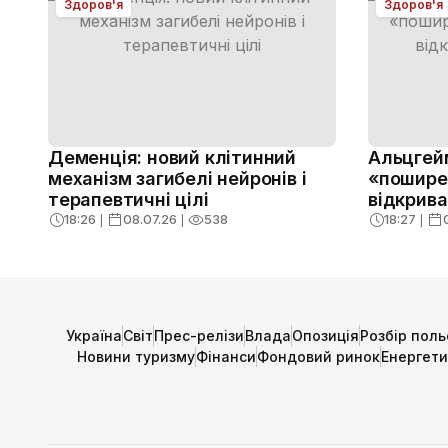
Здоров'я
Здоров'я
Деменція: новий клітинний
Альцгей
механізм загибелі нейронів і
«поширен
терапевтичні цілі
відкрива
18:26
❘
08.07.26
❘
538
18:27
❘
Україна
Світ
Прес-релізи
Влада
Опозиція
Розбір поль
Новини туризму
Фінанси
Фондовий ринок
Енергет