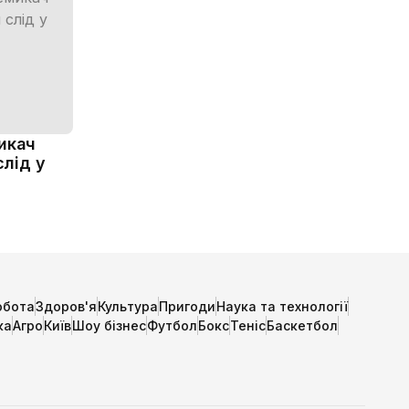
икач
слід у
обота
Здоров'я
Культура
Пригоди
Наука та технології
ка
Агро
Київ
Шоу бізнес
Футбол
Бокс
Теніс
Баскетбол