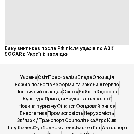
Баку викликав посла РФ після ударів по АЗК
SOCAR в Україні: наслідки
Україна
Світ
Прес-релізи
Влада
Опозиція
Розбір польотів
Реформи та закони
Інтерв'ю
Політичний оглядач
Освіта
Робота
Здоров'я
Культура
Пригоди
Наука та технології
Новини туризму
Фінанси
Фондовий ринок
Енергетика
Промисловість
Нерухомість
Зв'язок / Транспорт
Соцполітика
Агро
Київ
Шоу бізнес
Футбол
Бокс
Теніс
Баскетбол
Автоспорт