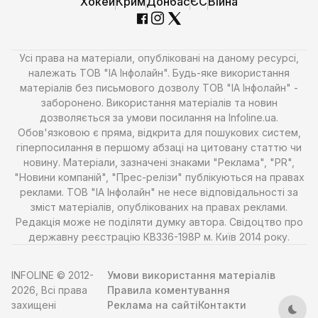
Хокей
Крим
Донбас
ЄС
Війна
Усі права на матеріали, опубліковані на даному ресурсі,
належать ТОВ "ІА Інфолайн". Будь-яке використання
матеріалів без письмового дозволу ТОВ "ІА Інфолайн" -
заборонено. Використання матеріалів та новин
дозволяється за умови посилання на Infoline.ua.
Обов'язковою є пряма, відкрита для пошукових систем,
гіперпосилання в першому абзаці на цитовану статтю чи
новину. Матеріали, зазначені знаками "Реклама", "PR",
"Новини компаній", "Прес-релізи" публікуються на правах
реклами. ТОВ "ІА Інфолайн" не несе відповідальності за
зміст матеріалів, опублікованих на правах реклами.
Редакція може не поділяти думку автора. Свідоцтво про
державну реєстрацію КВ336-198Р м. Київ 2014 року.
INFOLINE © 2012-
Умови використання матеріалів
2026, Всі права
Правила коментування
захищені
Реклама на сайті
Контакти
Тем