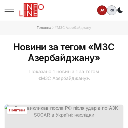
UA
RU
Те
Головна
#МЗС Азербайджану
Новини за тегом «МЗС
Азербайджану»
Показано 1 новин з 1 за тегом
«МЗС Азербайджану».
Політика