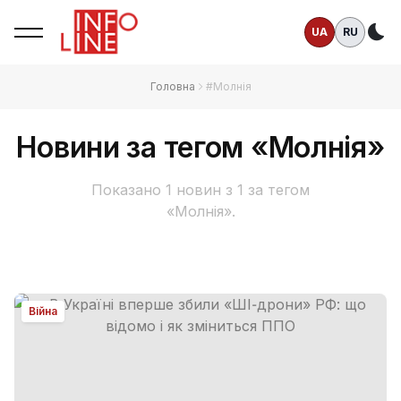
UA
RU
Те
Головна
#Молнія
Новини за тегом «Молнія»
Показано 1 новин з 1 за тегом
«Молнія».
Війна