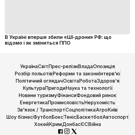
В Україні вперше збили «ШІ‑дрони» РФ: що
відомо і як зміниться ППО
Україна
Світ
Прес-релізи
Влада
Опозиція
Розбір польотів
Реформи та закони
Інтерв'ю
Політичний оглядач
Освіта
Робота
Здоров'я
Культура
Пригоди
Наука та технології
Новини туризму
Фінанси
Фондовий ринок
Енергетика
Промисловість
Нерухомість
Зв'язок / Транспорт
Соцполітика
Агро
Київ
Шоу бізнес
Футбол
Бокс
Теніс
Баскетбол
Автоспорт
Хокей
Крим
Донбас
ЄС
Війна