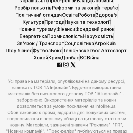
Україна
Світ
Прес-релізи
Влада
Опозиція
Розбір польотів
Реформи та закони
Інтерв'ю
Політичний оглядач
Освіта
Робота
Здоров'я
Культура
Пригоди
Наука та технології
Новини туризму
Фінанси
Фондовий ринок
Енергетика
Промисловість
Нерухомість
Зв'язок / Транспорт
Соцполітика
Агро
Київ
Шоу бізнес
Футбол
Бокс
Теніс
Баскетбол
Автоспорт
Хокей
Крим
Донбас
ЄС
Війна
Усі права на матеріали, опубліковані на даному ресурсі,
належать ТОВ "ІА Інфолайн". Будь-яке використання
матеріалів без письмового дозволу ТОВ "ІА Інфолайн" -
заборонено. Використання матеріалів та новин
дозволяється за умови посилання на Infoline.ua.
Обов'язковою є пряма, відкрита для пошукових систем,
гіперпосилання в першому абзаці на цитовану статтю чи
новину. Матеріали, зазначені знаками "Реклама", "PR",
"Новини компаній", "Прес-релізи" публікуються на правах