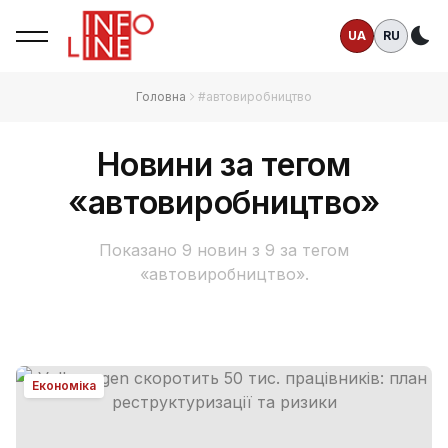
UA
RU
Те
Головна
#автовиробництво
Новини за тегом
«автовиробництво»
Показано 9 новин з 9 за тегом
«автовиробництво».
Економіка