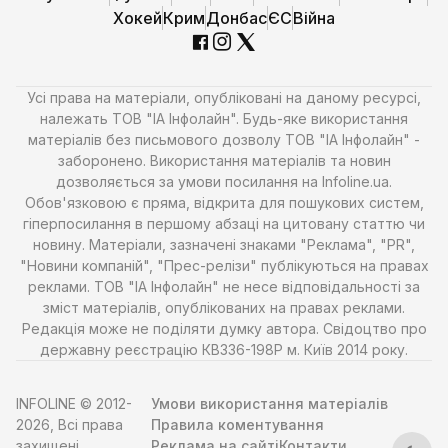
Хокей
Крим
Донбас
ЄС
Війна
Усі права на матеріали, опубліковані на даному ресурсі,
належать ТОВ "ІА Інфолайн". Будь-яке використання
матеріалів без письмового дозволу ТОВ "ІА Інфолайн" -
заборонено. Використання матеріалів та новин
дозволяється за умови посилання на Infoline.ua.
Обов'язковою є пряма, відкрита для пошукових систем,
гіперпосилання в першому абзаці на цитовану статтю чи
новину. Матеріали, зазначені знаками "Реклама", "PR",
"Новини компаній", "Прес-релізи" публікуються на правах
реклами. ТОВ "ІА Інфолайн" не несе відповідальності за
зміст матеріалів, опублікованих на правах реклами.
Редакція може не поділяти думку автора. Свідоцтво про
державну реєстрацію КВ336-198Р м. Київ 2014 року.
INFOLINE © 2012-
Умови використання матеріалів
2026, Всі права
Правила коментування
захищені
Реклама на сайті
Контакти