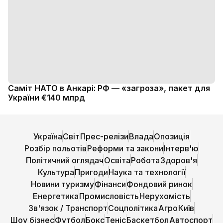
Саміт НАТО в Анкарі: РФ — «загроза», пакет для
України €140 млрд
Україна
Світ
Прес-релізи
Влада
Опозиція
Розбір польотів
Реформи та закони
Інтерв'ю
Політичний оглядач
Освіта
Робота
Здоров'я
Культура
Пригоди
Наука та технології
Новини туризму
Фінанси
Фондовий ринок
Енергетика
Промисловість
Нерухомість
Зв'язок / Транспорт
Соцполітика
Агро
Київ
Шоу бізнес
Футбол
Бокс
Теніс
Баскетбол
Автоспорт