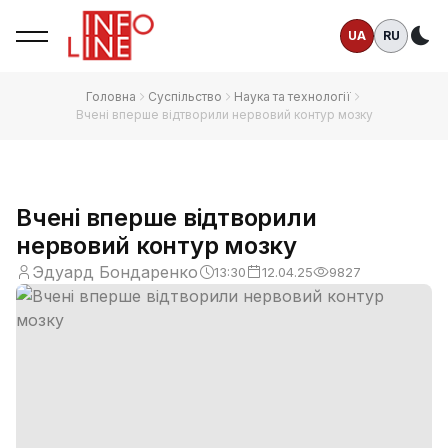
UA
RU
Те
Головна
Суспільство
Наука та технології
Вчені вперше відтворили нервовий контур мозку
Вчені вперше відтворили
нервовий контур мозку
Эдуард Бондаренко
13:30
12.04.25
9827