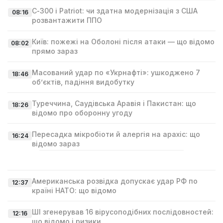
С‑300 і Patriot: чи здатна модернізація з США
08:16
розвантажити ППО
Київ: пожежі на Оболоні після атаки — що відомо
08:02
прямо зараз
Масований удар по «Укрнафті»: ушкоджено 7
18:46
об’єктів, падіння видобутку
Туреччина, Саудівська Аравія і Пакистан: що
18:26
відомо про оборонну угоду
Пересадка мікробіоти й алергія на арахіс: що
16:24
відомо зараз
Американська розвідка допускає удар РФ по
12:37
країні НАТО: що відомо
ШІ згенерував 16 вірусоподібних послідовностей:
12:16
що відомо і ризики