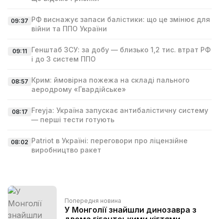
РФ виснажує запаси балістики: що це змінює для
09:37
війни та ППО України
Генштаб ЗСУ: за добу — близько 1,2 тис. втрат РФ
09:11
і до 3 систем ППО
Крим: ймовірна пожежа на складі пального
08:57
аеродрому «Гвардійське»
Freyja: Україна запускає антибалістичну систему
08:17
— перші тести готують
Patriot в Україні: переговори про ліцензійне
08:02
виробництво ракет
Попередня новина
У Монголії знайшли динозавра з