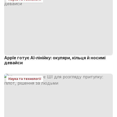
Apple готує AI‑лінійку: окуляри, кільця й носимі
девайси
Наука та технології