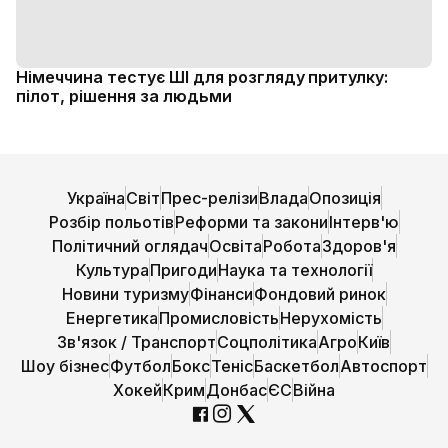
Німеччина тестує ШІ для розгляду притулку:
пілот, рішення за людьми
Україна
Світ
Прес-релізи
Влада
Опозиція
Розбір польотів
Реформи та закони
Інтерв'ю
Політичний оглядач
Освіта
Робота
Здоров'я
Культура
Пригоди
Наука та технології
Новини туризму
Фінанси
Фондовий ринок
Енергетика
Промисловість
Нерухомість
Зв'язок / Транспорт
Соцполітика
Агро
Київ
Шоу бізнес
Футбол
Бокс
Теніс
Баскетбол
Автоспорт
Хокей
Крим
Донбас
ЄС
Війна