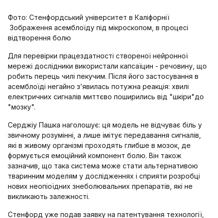
Фото: Стенфордський університет в Каліфорнії
Зображення асемблоїду під мікроскопом, в процесі
відтворення болю
Для перевірки працездатності створеної нейронної
мережі дослідники використали капсаїцин - речовину, що
робить перець чилі пекучим. Після його застосування в
асемблоїді негайно з’явилась потужна реакція: хвилі
електричних сигналів миттєво поширились від "шкіри"до
"мозку".
Cерджіу Пашка наголошує: ця модель не відчуває біль у
звичному розумінні, а лише імітує передавання сигналів,
які в живому організмі проходять глибше в мозок, де
формується емоційний компонент болю. Він також
зазначив, що така система може стати альтернативою
тваринним моделям у дослідженнях і сприяти розробці
нових неопіоїдних знеболювальних препаратів, які не
викликають залежності.
Стенфорд уже подав заявку на патентування технології,