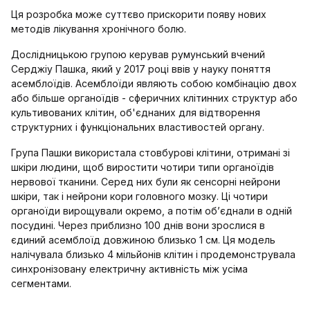
Ця розробка може суттєво прискорити появу нових
методів лікування хронічного болю.
Дослідницькою групою керував румунський вчений
Серджіу Пашка, який у 2017 році ввів у науку поняття
асемблоїдів. Асемблоїди являють собою комбінацію двох
або більше органоїдів - сферичних клітинних структур або
культивованих клітин, об'єднаних для відтворення
структурних і функціональних властивостей органу.
Група Пашки використала стовбурові клітини, отримані зі
шкіри людини, щоб виростити чотири типи органоїдів
нервової тканини. Серед них були як сенсорні нейрони
шкіри, так і нейрони кори головного мозку. Ці чотири
органоїди вирощували окремо, а потім об’єднали в одній
посудині. Через приблизно 100 днів вони зрослися в
єдиний асемблоїд довжиною близько 1 см. Ця модель
налічувала близько 4 мільйонів клітин і продемонструвала
синхронізовану електричну активність між усіма
сегментами.