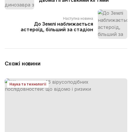
двома гігантськими кігтями
Наступна новина
До Землі наближається
астероїд, більший за стадіон
Схожі новини
Наука та технології