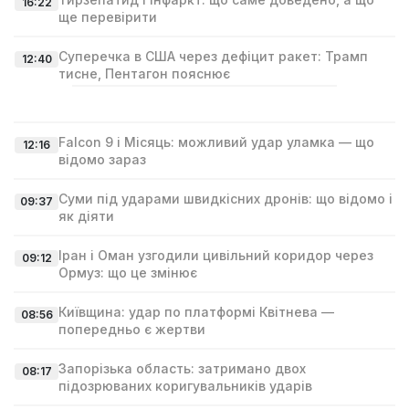
16:22
ще перевірити
Суперечка в США через дефіцит ракет: Трамп
12:40
тисне, Пентагон пояснює
Falcon 9 і Місяць: можливий удар уламка — що
12:16
відомо зараз
Суми під ударами швидкісних дронів: що відомо і
09:37
як діяти
Іран і Оман узгодили цивільний коридор через
09:12
Ормуз: що це змінює
Київщина: удар по платформі Квітнева —
08:56
попередньо є жертви
Запорізька область: затримано двох
08:17
підозрюваних коригувальників ударів