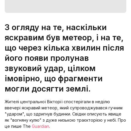
З огляду на те, наскільки
яскравим був метеор, і на те,
що через кілька хвилин після
його появи пролунав
звуковий удар, цілком
імовірно, що фрагменти
могли досягти землі.
Жителі центральної Вікторії спостерігали в неділю
ввечері яскравий метеор, який супроводжувався гучним
"ударом", що здригнув будинки. Свідки описують явище
як "вогняну кулю" з дуже низькою траєкторією у небі. Про
це пише The
Guardian
.