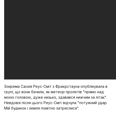
Зокрема Саскія Реус-Сміт з Фраєрстауна опублікувала в
групі, що вони бачили, як метеор пролетів "прямо над
моєю головою, дуже низько, здавався нижчим за літак".
Невдовзі після цього Реус-Сміт відчула "потужний удар.
Мій будинок і земля помітно затряслися".