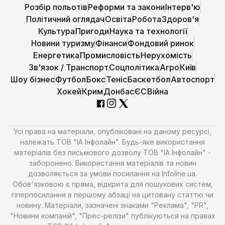
Розбір польотів
Реформи та закони
Інтерв'ю
Політичний оглядач
Освіта
Робота
Здоров'я
Культура
Пригоди
Наука та технології
Новини туризму
Фінанси
Фондовий ринок
Енергетика
Промисловість
Нерухомість
Зв'язок / Транспорт
Соцполітика
Агро
Київ
Шоу бізнес
Футбол
Бокс
Теніс
Баскетбол
Автоспорт
Хокей
Крим
Донбас
ЄС
Війна
Усі права на матеріали, опубліковані на даному ресурсі,
належать ТОВ "ІА Інфолайн". Будь-яке використання
матеріалів без письмового дозволу ТОВ "ІА Інфолайн" -
заборонено. Використання матеріалів та новин
дозволяється за умови посилання на Infoline.ua.
Обов'язковою є пряма, відкрита для пошукових систем,
гіперпосилання в першому абзаці на цитовану статтю чи
новину. Матеріали, зазначені знаками "Реклама", "PR",
"Новини компаній", "Прес-релізи" публікуються на правах