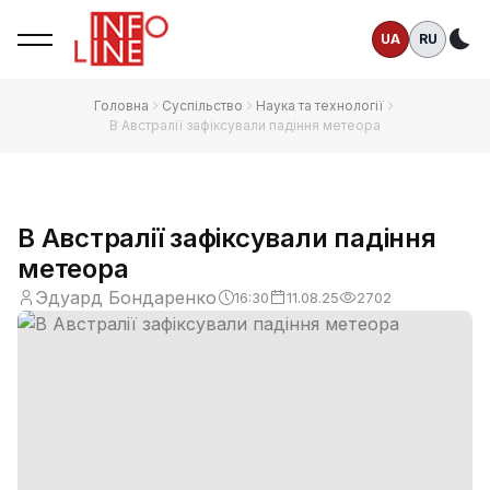
UA
RU
Те
Головна
Суспільство
Наука та технології
В Австралії зафіксували падіння метеора
В Австралії зафіксували падіння
метеора
Эдуард Бондаренко
16:30
11.08.25
2702