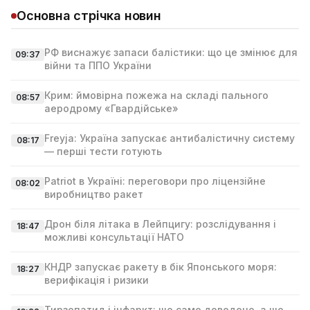
Основна стрічка новин
РФ виснажує запаси балістики: що це змінює для
09:37
війни та ППО України
Крим: ймовірна пожежа на складі пального
08:57
аеродрому «Гвардійське»
Freyja: Україна запускає антибалістичну систему
08:17
— перші тести готують
Patriot в Україні: переговори про ліцензійне
08:02
виробництво ракет
Дрон біля літака в Лейпцигу: розслідування і
18:47
можливі консультації НАТО
КНДР запускає ракету в бік Японського моря:
18:27
верифікація і ризики
Тирзепатид і інфаркт: що саме доведено, а що