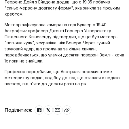
Терренс Дейл з Ейлдона додав, що о 19:35 побачив
"синьо-червону довгасту форму", яка зникла за гірським
хребтом.
Метеор зафіксувала камера на горі Буллер о 19:40.
Астрофізик професор Джонті Горнер з Університету
Південного Квінсленду підтвердив, що це був метеор -
"вогняна куля", яскравіша, ніж Венера. Через гучний
звуковий удар, що пролунав за кілька хвилин,
передбачається, що уламки досягли поверхні Землі - хоча
їх поки не знайшли.
Професор передбачив, що Австралія переживатиме
метеоритну подію, подібну до тієї, що сталася в неділю
ввечері, від п'яти до десяти разів на рік.
Поділитися: