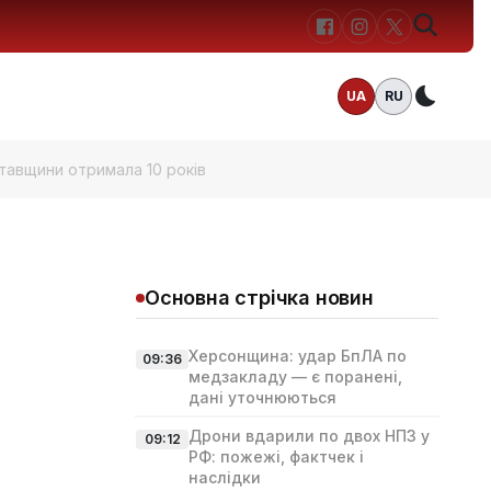
UA
RU
Темн
тавщини отримала 10 років
Основна стрічка новин
Херсонщина: удар БпЛА по
09:36
медзакладу — є поранені,
дані уточнюються
Дрони вдарили по двох НПЗ у
09:12
РФ: пожежі, фактчек і
наслідки