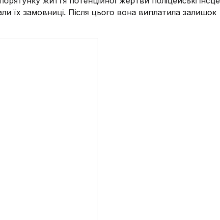
я порятунку життя потенційної жертви поліцейські інсц
али їх замовниці. Після цього вона виплатила залишок