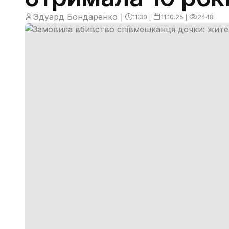
Эдуард Бондаренко
❘
11:30
❘
11.10.25
❘
2448