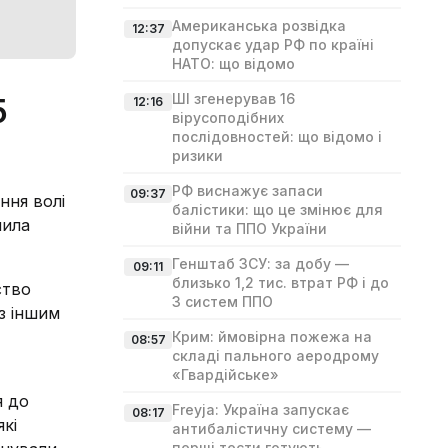
Американська розвідка
12:37
допускає удар РФ по країні
НАТО: що відомо
ШІ згенерував 16
5
12:16
вірусоподібних
послідовностей: що відомо і
ризики
РФ виснажує запаси
09:37
ння волі
балістики: що це змінює для
мила
війни та ППО України
Генштаб ЗСУ: за добу —
09:11
близько 1,2 тис. втрат РФ і до
ство
3 систем ППО
з іншим
Крим: ймовірна пожежа на
08:57
складі пального аеродрому
«Гвардійське»
я до
Freyja: Україна запускає
08:17
кі
антибалістичну систему —
перші тести готують