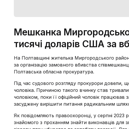
Мешканка Миргородськог
тисячі доларів США за в
На Полтавщині жителька Миргородського району 
за організацію замовного вбивства співмешканця
Полтавська обласна прокуратура.
Під час судового розгляду прокурори довели, щ
чоловіка. Причиною такого вчинку став тривалий
чоловіком, поки її офіційний чоловік працював 
засуджену вирішити питання радикальним шлях
Як повідомляють правоохоронці, у серпні 2023 р
знайомого з проханням знайти виконавців для з