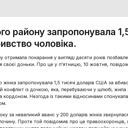
о району запропонувала 1,
бивство чоловіка.
отримала покарання у вигляді десяти років позбавле
 своєї доньки. Про це у п'ятницю, 10 жовтня, повідо
о жінка запропонувала 1,5 тисячі доларів США за вбив
 конфлікт із дочкою, яка, перебуваючи у шлюбі, жила 
за кордоном. Незгода із такими відносинами спонукала
ом.
оку за невеликий аванс у 200 доларів жінка звернулас
лочину. Проте той повідомив про це правоохоронців, я