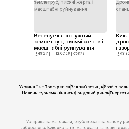
Венесуела: потужний
Київ
землетрус, тисячі жертв і
дрон
масштабні руйнування
газо
ризик
18:27
❘
12.07.26
❘
873
13:3
Україна
Світ
Прес-релізи
Влада
Опозиція
Розбір поль
Новини туризму
Фінанси
Фондовий ринок
Енергет
Усі права на матеріали, опубліковані на даному р
заборонено. Використання матеріалів та новин дозво