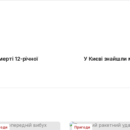
ерті 12-річної
У Києві знайшли 
годи
Пригоди