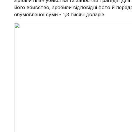
зірвали план убивства та запобігли трагедії. Дл
його вбивство, зробили відповідні фото й перед
обумовленої суми - 1,3 тисячі доларів.