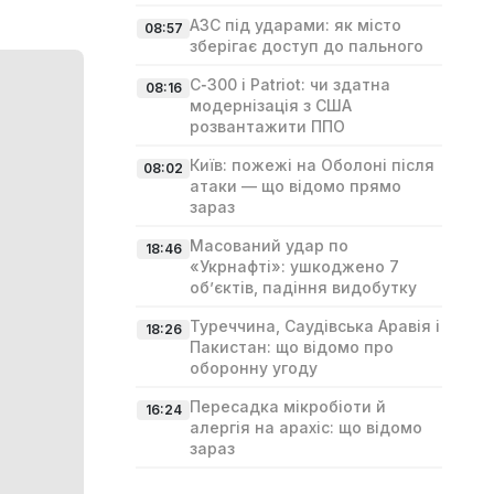
АЗС під ударами: як місто
08:57
зберігає доступ до пального
С‑300 і Patriot: чи здатна
08:16
модернізація з США
розвантажити ППО
Київ: пожежі на Оболоні після
08:02
атаки — що відомо прямо
зараз
Масований удар по
18:46
«Укрнафті»: ушкоджено 7
об’єктів, падіння видобутку
Туреччина, Саудівська Аравія і
18:26
Пакистан: що відомо про
оборонну угоду
Пересадка мікробіоти й
16:24
алергія на арахіс: що відомо
зараз