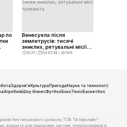
ар по
Венесуела після
ятки
землетрусів: тисячі
зниклих, рятувальні місії
тривають
12:21
❘
03.07.26
❘
1125
обота
Здоров'я
Культура
Пригоди
Наука та технології
ка
Агро
Київ
Шоу бізнес
Футбол
Бокс
Теніс
Баскетбол
ріалів без письмового дозволу ТОВ "ІА Інфолайн" -
ма, відкрита для пошукових систем, гіперпосилання в