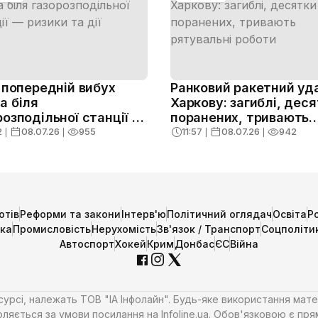
: попередній вибух
Ранковий ракетний уд
а біля
Харкову: загиблі, дес
розподільної станції —
поранених, тривають
и та дії
рятувальні роботи
2
❘
08.07.26
❘
955
11:57
❘
08.07.26
❘
942
отів
Реформи та закони
Інтерв'ю
Політичний оглядач
Освіта
Р
ика
Промисловість
Нерухомість
Зв'язок / Транспорт
Соцполіти
Автоспорт
Хокей
Крим
Донбас
ЄС
Війна
есурсі, належать ТОВ "ІА Інфолайн". Будь-яке використання мате
ляється за умови посилання на Infoline.ua. Обов'язковою є пря