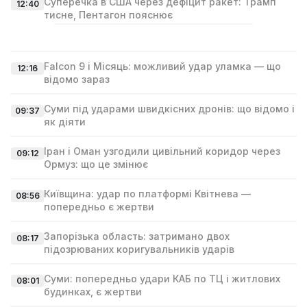
Суперечка в США через дефіцит ракет: Трамп
12:40
тисне, Пентагон пояснює
Falcon 9 і Місяць: можливий удар уламка — що
12:16
відомо зараз
Суми під ударами швидкісних дронів: що відомо і
09:37
як діяти
Іран і Оман узгодили цивільний коридор через
09:12
Ормуз: що це змінює
Київщина: удар по платформі Квітнева —
08:56
попередньо є жертви
Запорізька область: затримано двох
08:17
підозрюваних коригувальників ударів
Суми: попередньо удари КАБ по ТЦ і житлових
08:01
будинках, є жертви