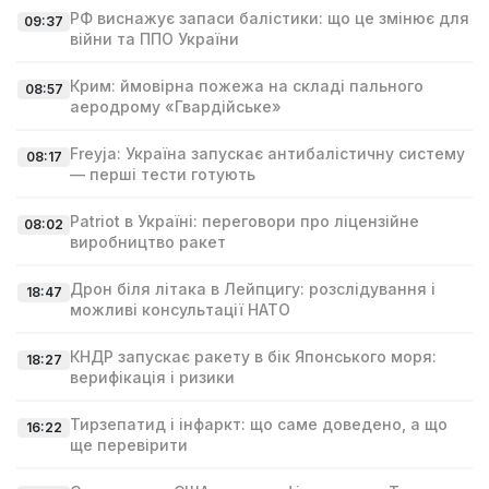
РФ виснажує запаси балістики: що це змінює для
09:37
війни та ППО України
Крим: ймовірна пожежа на складі пального
08:57
аеродрому «Гвардійське»
Freyja: Україна запускає антибалістичну систему
08:17
— перші тести готують
Patriot в Україні: переговори про ліцензійне
08:02
виробництво ракет
Дрон біля літака в Лейпцигу: розслідування і
18:47
можливі консультації НАТО
КНДР запускає ракету в бік Японського моря:
18:27
верифікація і ризики
Тирзепатид і інфаркт: що саме доведено, а що
16:22
ще перевірити