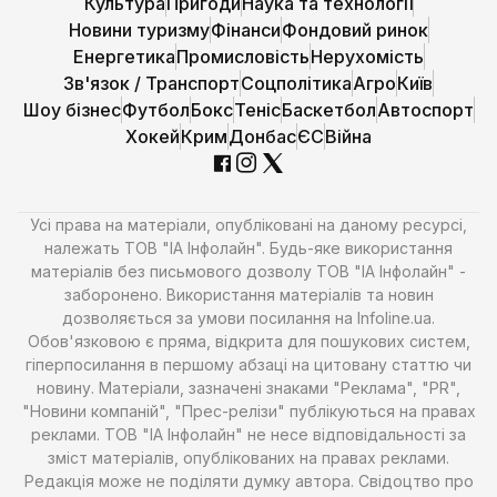
Культура
Пригоди
Наука та технології
Новини туризму
Фінанси
Фондовий ринок
Енергетика
Промисловість
Нерухомість
Зв'язок / Транспорт
Соцполітика
Агро
Київ
Шоу бізнес
Футбол
Бокс
Теніс
Баскетбол
Автоспорт
Хокей
Крим
Донбас
ЄС
Війна
Усі права на матеріали, опубліковані на даному ресурсі,
належать ТОВ "ІА Інфолайн". Будь-яке використання
матеріалів без письмового дозволу ТОВ "ІА Інфолайн" -
заборонено. Використання матеріалів та новин
дозволяється за умови посилання на Infoline.ua.
Обов'язковою є пряма, відкрита для пошукових систем,
гіперпосилання в першому абзаці на цитовану статтю чи
новину. Матеріали, зазначені знаками "Реклама", "PR",
"Новини компаній", "Прес-релізи" публікуються на правах
реклами. ТОВ "ІА Інфолайн" не несе відповідальності за
зміст матеріалів, опублікованих на правах реклами.
Редакція може не поділяти думку автора. Свідоцтво про