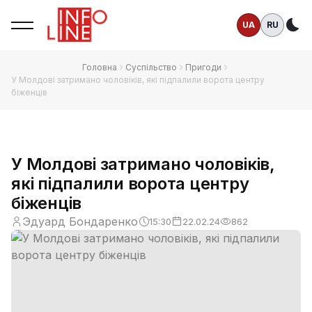
UA
RU
Те
Головна
Суспільство
Пригоди
У Молдові затримано чоловіків, які підпалили ворота центру
біженців
У Молдові затримано чоловіків,
які підпалили ворота центру
біженців
Эдуард Бондаренко
15:30
22.02.24
862