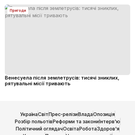
Пригоди
Венесуела після землетрусів: тисячі зниклих,
рятувальні місії тривають
Україна
Світ
Прес-релізи
Влада
Опозиція
Розбір польотів
Реформи та закони
Інтерв'ю
Політичний оглядач
Освіта
Робота
Здоров'я