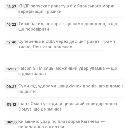
КНДР запускає ракету в бік Японського моря:
18:27
верифікація і ризики
Тирзепатид і інфаркт: що саме доведено, а що
16:22
ще перевірити
Суперечка в США через дефіцит ракет: Трамп
12:40
тисне, Пентагон пояснює
Falcon 9 і Місяць: можливий удар уламка — що
12:16
відомо зараз
Суми під ударами швидкісних дронів: що відомо і
09:37
як діяти
Іран і Оман узгодили цивільний коридор через
09:12
Ормуз: що це змінює
Київщина: удар по платформі Квітнева —
08:56
попередньо є жертви