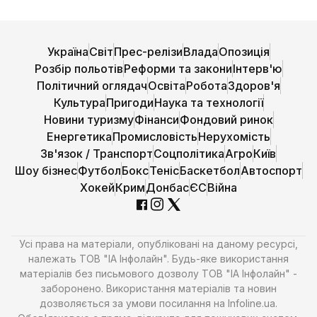
Україна
Світ
Прес-релізи
Влада
Опозиція
Розбір польотів
Реформи та закони
Інтерв'ю
Політичний оглядач
Освіта
Робота
Здоров'я
Культура
Пригоди
Наука та технології
Новини туризму
Фінанси
Фондовий ринок
Енергетика
Промисловість
Нерухомість
Зв'язок / Транспорт
Соцполітика
Агро
Київ
Шоу бізнес
Футбол
Бокс
Теніс
Баскетбол
Автоспорт
Хокей
Крим
Донбас
ЄС
Війна
Усі права на матеріали, опубліковані на даному ресурсі,
належать ТОВ "ІА Інфолайн". Будь-яке використання
матеріалів без письмового дозволу ТОВ "ІА Інфолайн" -
заборонено. Використання матеріалів та новин
дозволяється за умови посилання на Infoline.ua.