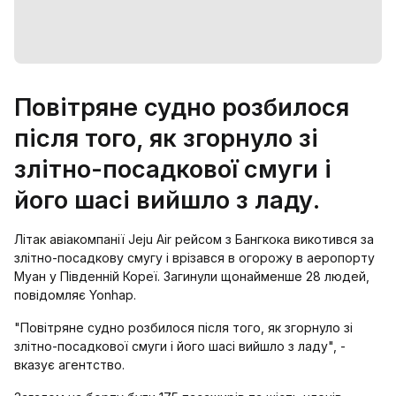
Повітряне судно розбилося
після того, як згорнуло зі
злітно-посадкової смуги і
його шасі вийшло з ладу.
Літак авіакомпанії Jeju Air рейсом з Бангкока викотився за
злітно-посадкову смугу і врізався в огорожу в аеропорту
Муан у Південній Кореї. Загинули щонайменше 28 людей,
повідомляє Yonhap.
"Повітряне судно розбилося після того, як згорнуло зі
злітно-посадкової смуги і його шасі вийшло з ладу", -
вказує агентство.