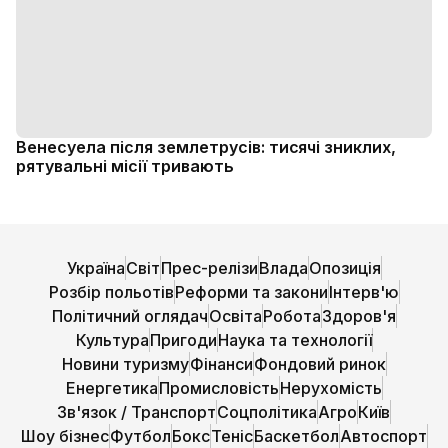
Венесуела після землетрусів: тисячі зниклих,
рятувальні місії тривають
Україна
Світ
Прес-релізи
Влада
Опозиція
Розбір польотів
Реформи та закони
Інтерв'ю
Політичний оглядач
Освіта
Робота
Здоров'я
Культура
Пригоди
Наука та технології
Новини туризму
Фінанси
Фондовий ринок
Енергетика
Промисловість
Нерухомість
Зв'язок / Транспорт
Соцполітика
Агро
Київ
Шоу бізнес
Футбол
Бокс
Теніс
Баскетбол
Автоспорт