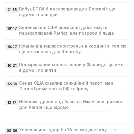
Вибух БПЛА біля газопроводу в Болгарії: що
21:55
відомо і наслідки
Зеленський: США щомісяця даватимуть
18:47
перехоплювачі Patriot, але потреба більша
Іспанія відновлює контроль на кордоні з Італією:
18:27
що це означає для Шенгену
Підозрюваний сплеск лепри у Флориді: що вже
16:21
відомо і як діяти
Сенат США схвалив санкційний пакет імені
12:36
Ліндсі Гремa проти РФ та Ірану
Невідомі дрони над базою в Німеччині: ризики
12:17
для Patriot і що відомо
Херсонщина: удар БпЛА по медзакладу — є
09:36