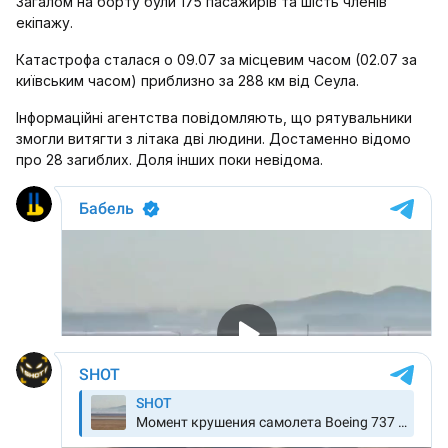
Загалом на борту були 175 пасажирів та шість членів
екіпажу.
Катастрофа сталася о 09.07 за місцевим часом (02.07 за
київським часом) приблизно за 288 км від Сеула.
Інформаційні агентства повідомляють, що рятувальники
змогли витягти з літака дві людини. Достаменно відомо
про 28 загиблих. Доля інших поки невідома.