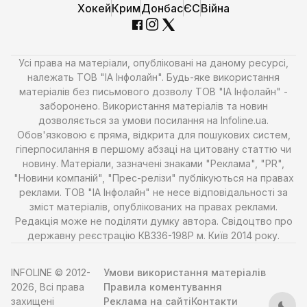
Хокей
Крим
Донбас
ЄС
Війна
Усі права на матеріали, опубліковані на даному ресурсі,
належать ТОВ "ІА Інфолайн". Будь-яке використання
матеріалів без письмового дозволу ТОВ "ІА Інфолайн" -
заборонено. Використання матеріалів та новин
дозволяється за умови посилання на Infoline.ua.
Обов'язковою є пряма, відкрита для пошукових систем,
гіперпосилання в першому абзаці на цитовану статтю чи
новину. Матеріали, зазначені знаками "Реклама", "PR",
"Новини компаній", "Прес-релізи" публікуються на правах
реклами. ТОВ "ІА Інфолайн" не несе відповідальності за
зміст матеріалів, опублікованих на правах реклами.
Редакція може не поділяти думку автора. Свідоцтво про
державну реєстрацію КВ336-198Р м. Київ 2014 року.
INFOLINE © 2012-
Умови використання матеріалів
2026, Всі права
Правила коментування
захищені
Реклама на сайті
Контакти