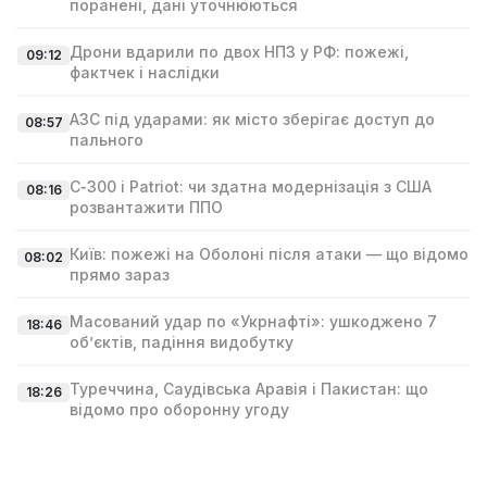
поранені, дані уточнюються
Дрони вдарили по двох НПЗ у РФ: пожежі,
09:12
фактчек і наслідки
АЗС під ударами: як місто зберігає доступ до
08:57
пального
С‑300 і Patriot: чи здатна модернізація з США
08:16
розвантажити ППО
Київ: пожежі на Оболоні після атаки — що відомо
08:02
прямо зараз
Масований удар по «Укрнафті»: ушкоджено 7
18:46
об’єктів, падіння видобутку
Туреччина, Саудівська Аравія і Пакистан: що
18:26
відомо про оборонну угоду