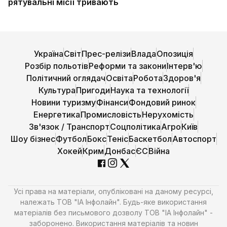
рятувальні місії тривають
Україна
Світ
Прес-релізи
Влада
Опозиція
Розбір польотів
Реформи та закони
Інтерв'ю
Політичний оглядач
Освіта
Робота
Здоров'я
Культура
Пригоди
Наука та технології
Новини туризму
Фінанси
Фондовий ринок
Енергетика
Промисловість
Нерухомість
Зв'язок / Транспорт
Соцполітика
Агро
Київ
Шоу бізнес
Футбол
Бокс
Теніс
Баскетбол
Автоспорт
Хокей
Крим
Донбас
ЄС
Війна
Усі права на матеріали, опубліковані на даному ресурсі,
належать ТОВ "ІА Інфолайн". Будь-яке використання
матеріалів без письмового дозволу ТОВ "ІА Інфолайн" -
заборонено. Використання матеріалів та новин