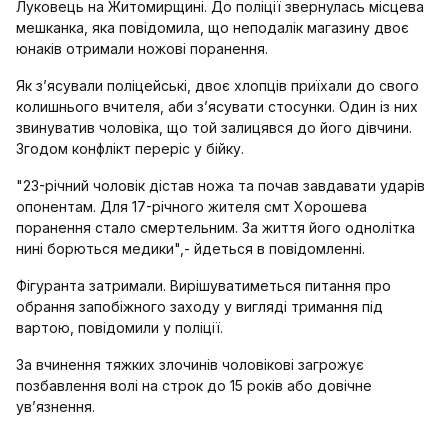
Луковець на Житомирщині. До поліції звернулась місцева
мешканка, яка повідомила, що неподалік магазину двоє
юнаків отримали ножові поранення.
Як з’ясували поліцейські, двоє хлопців приїхали до свого
колишнього вчителя, аби з’ясувати стосунки. Один із них
звинуватив чоловіка, що той залицявся до його дівчини.
Згодом конфлікт переріс у бійку.
"23-річний чоловік дістав ножа та почав завдавати ударів
опонентам. Для 17-річного жителя смт Хорошева
поранення стало смертельним. За життя його однолітка
нині борються медики",- йдеться в повідомленні.
Фігуранта затримали. Вирішуватиметься питання про
обрання запобіжного заходу у вигляді тримання під
вартою, повідомили у поліції.
За вчинення тяжких злочинів чоловікові загрожує
позбавлення волі на строк до 15 років або довічне
увʼязнення.