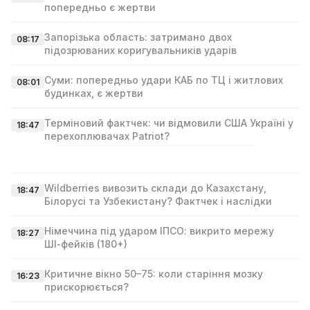
попередньо є жертви
Запорізька область: затримано двох
08:17
підозрюваних коригувальників ударів
Суми: попередньо удари КАБ по ТЦ і житлових
08:01
будинках, є жертви
Терміновий фактчек: чи відмовили США Україні у
18:47
перехоплювачах Patriot?
Wildberries вивозить склади до Казахстану,
18:47
Білорусі та Узбекистану? Фактчек і наслідки
Німеччина під ударом ІПСО: викрито мережу
18:27
ШІ‑фейків (180+)
Критичне вікно 50–75: коли старіння мозку
16:23
прискорюється?