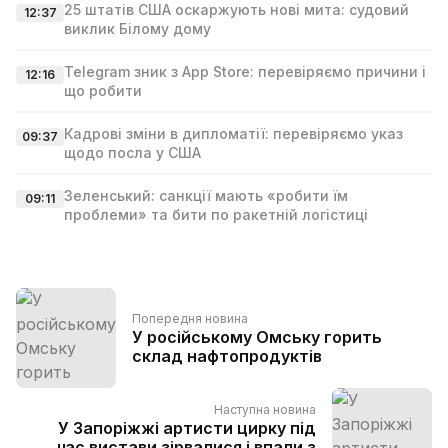
25 штатів США оскаржують нові мита: судовий
12:37
виклик Білому дому
Telegram зник з App Store: перевіряємо причини і
12:16
що робити
Кадрові зміни в дипломатії: перевіряємо указ
09:37
щодо посла у США
Зеленський: санкції мають «робити їм
09:11
проблеми» та бити по ракетній логістиці
Попередня новина
У російському Омську горить
склад нафтопродуктів
Наступна новина
У Запоріжжі артисти цирку під
час вистави зірвалися і впали з