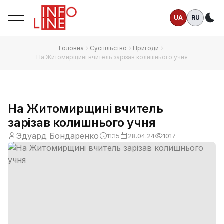
UA
RU
Те
Головна
Суспільство
Пригоди
На Житомирщині вчитель зарізав колишнього учня
На Житомирщині вчитель
зарізав колишнього учня
Эдуард Бондаренко
11:15
28.04.24
1017