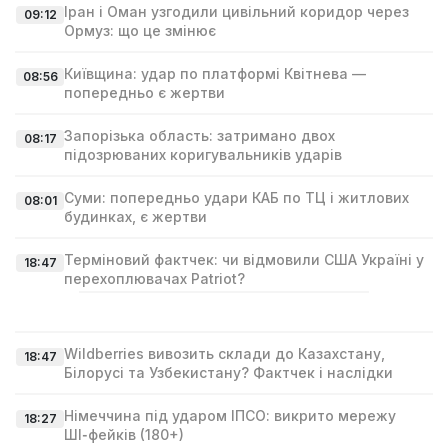
Іран і Оман узгодили цивільний коридор через
09:12
Ормуз: що це змінює
Київщина: удар по платформі Квітнева —
08:56
попередньо є жертви
Запорізька область: затримано двох
08:17
підозрюваних коригувальників ударів
Суми: попередньо удари КАБ по ТЦ і житлових
08:01
будинках, є жертви
Терміновий фактчек: чи відмовили США Україні у
18:47
перехоплювачах Patriot?
Wildberries вивозить склади до Казахстану,
18:47
Білорусі та Узбекистану? Фактчек і наслідки
Німеччина під ударом ІПСО: викрито мережу
18:27
ШІ‑фейків (180+)