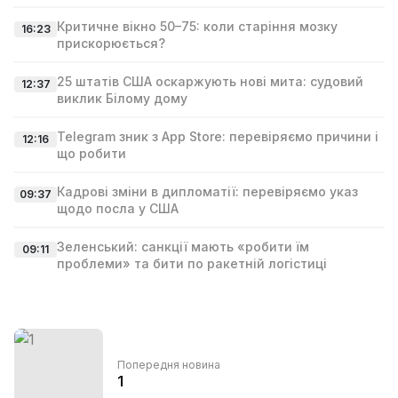
Критичне вікно 50–75: коли старіння мозку
16:23
прискорюється?
25 штатів США оскаржують нові мита: судовий
12:37
виклик Білому дому
Telegram зник з App Store: перевіряємо причини і
12:16
що робити
Кадрові зміни в дипломатії: перевіряємо указ
09:37
щодо посла у США
Зеленський: санкції мають «робити їм
09:11
проблеми» та бити по ракетній логістиці
Попередня новина
1