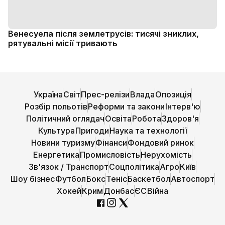
Венесуела після землетрусів: тисячі зниклих,
рятувальні місії тривають
Україна
Світ
Прес-релізи
Влада
Опозиція
Розбір польотів
Реформи та закони
Інтерв'ю
Політичний оглядач
Освіта
Робота
Здоров'я
Культура
Пригоди
Наука та технології
Новини туризму
Фінанси
Фондовий ринок
Енергетика
Промисловість
Нерухомість
Зв'язок / Транспорт
Соцполітика
Агро
Київ
Шоу бізнес
Футбол
Бокс
Теніс
Баскетбол
Автоспорт
Хокей
Крим
Донбас
ЄС
Війна