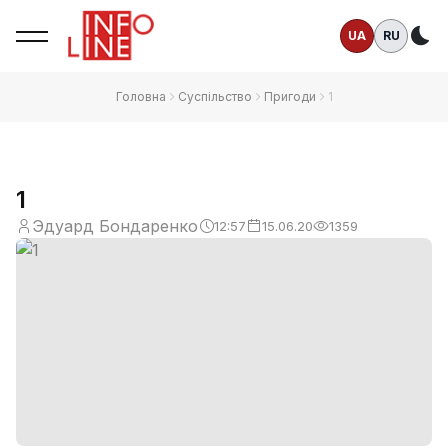
UA
RU
Те
Головна
Суспільство
Пригоди
1
1
Эдуард Бондаренко
12:57
15.06.20
1359