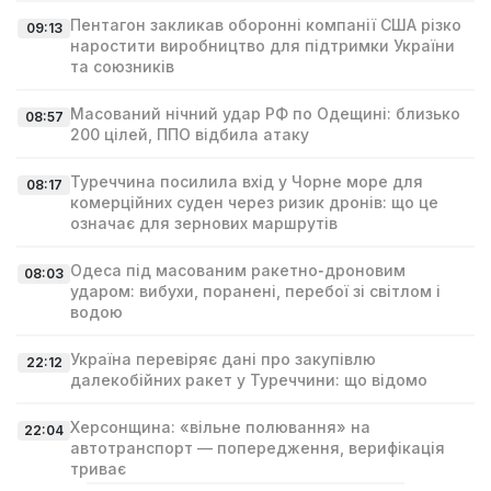
Пентагон закликав оборонні компанії США різко
09:13
наростити виробництво для підтримки України
та союзників
Масований нічний удар РФ по Одещині: близько
08:57
200 цілей, ППО відбила атаку
Туреччина посилила вхід у Чорне море для
08:17
комерційних суден через ризик дронів: що це
означає для зернових маршрутів
Одеса під масованим ракетно‑дроновим
08:03
ударом: вибухи, поранені, перебої зі світлом і
водою
Україна перевіряє дані про закупівлю
22:12
далекобійних ракет у Туреччини: що відомо
Херсонщина: «вільне полювання» на
22:04
автотранспорт — попередження, верифікація
триває