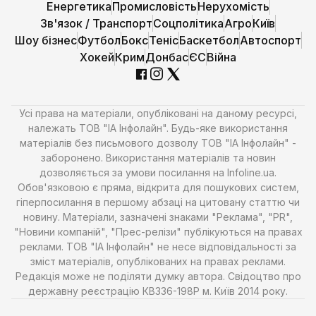
Енергетика
Промисловість
Нерухомість
Зв'язок / Транспорт
Соцполітика
Агро
Київ
Шоу бізнес
Футбол
Бокс
Теніс
Баскетбол
Автоспорт
Хокей
Крим
Донбас
ЄС
Війна
Усі права на матеріали, опубліковані на даному ресурсі,
належать ТОВ "ІА Інфолайн". Будь-яке використання
матеріалів без письмового дозволу ТОВ "ІА Інфолайн" -
заборонено. Використання матеріалів та новин
дозволяється за умови посилання на Infoline.ua.
Обов'язковою є пряма, відкрита для пошукових систем,
гіперпосилання в першому абзаці на цитовану статтю чи
новину. Матеріали, зазначені знаками "Реклама", "PR",
"Новини компаній", "Прес-релізи" публікуються на правах
реклами. ТОВ "ІА Інфолайн" не несе відповідальності за
зміст матеріалів, опублікованих на правах реклами.
Редакція може не поділяти думку автора. Свідоцтво про
державну реєстрацію КВ336-198Р м. Київ 2014 року.