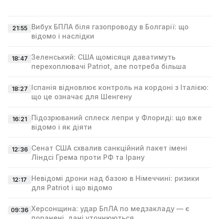
Вибух БПЛА біля газопроводу в Болгарії: що
21:55
відомо і наслідки
Зеленський: США щомісяця даватимуть
18:47
перехоплювачі Patriot, але потреба більша
Іспанія відновлює контроль на кордоні з Італією:
18:27
що це означає для Шенгену
Підозрюваний сплеск лепри у Флориді: що вже
16:21
відомо і як діяти
Сенат США схвалив санкційний пакет імені
12:36
Ліндсі Гремa проти РФ та Ірану
Невідомі дрони над базою в Німеччині: ризики
12:17
для Patriot і що відомо
Херсонщина: удар БпЛА по медзакладу — є
09:36
поранені, дані уточнюються