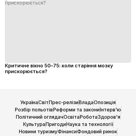
Критичне вікно 50–75: коли старіння мозку
прискорюється?
Україна
Світ
Прес-релізи
Влада
Опозиція
Розбір польотів
Реформи та закони
Інтерв'ю
Політичний оглядач
Освіта
Робота
Здоров'я
Культура
Пригоди
Наука та технології
Новини туризму
Фінанси
Фондовий ринок