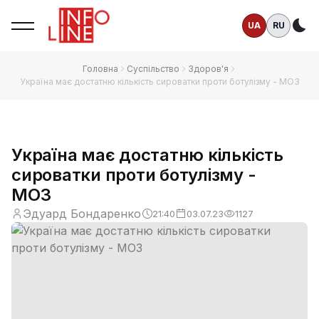
UA
RU
Те
Головна
Суспільство
Здоров'я
Україна має достатню кількість сироватки проти ботулізму - МОЗ
Україна має достатню кількість
сироватки проти ботулізму -
МОЗ
Эдуард Бондаренко
21:40
03.07.23
1127