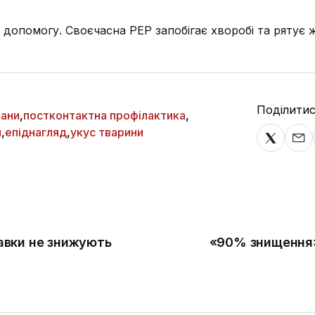
 допомогу. Своєчасна PEP запобігає хворобі та рятує 
Поділитис
ани
,
постконтактна профілактика
,
н
,
епіднагляд
,
укус тварини
бавки не знижують
«90% знищення»