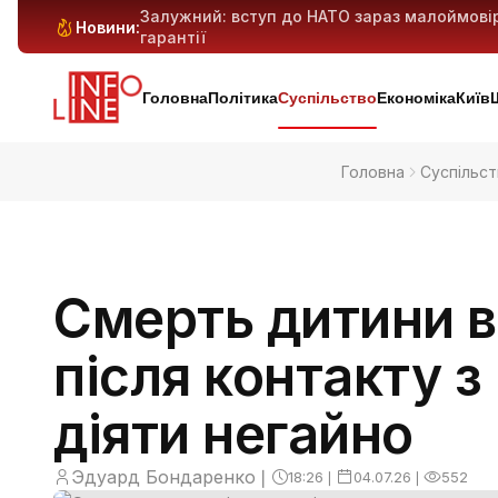
Залужний: вступ до НАТО зараз малоймові
Новини:
гарантії
Антибіотикорезистентність у дітей зростає:
Генеративний ШІ може витіснити мільйони 
Київ і область під масованим ударом: 29 ба
попередньо
Головна
Політика
Суспільство
Економіка
Київ
Головна
Суспільст
Смерть дитини в
після контакту з
діяти негайно
Эдуард Бондаренко
❘
18:26
❘
04.07.26
❘
552