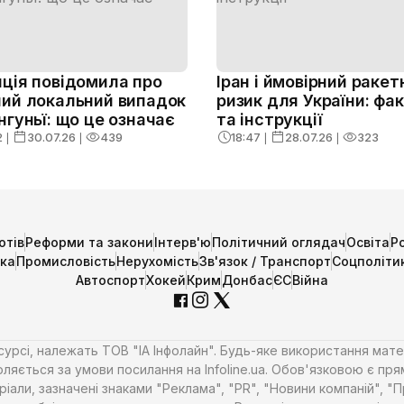
ція повідомила про
Іран і ймовірний ракет
ий локальний випадок
ризик для України: фа
нгуньї: що це означає
та інструкції
2
❘
30.07.26
❘
439
18:47
❘
28.07.26
❘
323
отів
Реформи та закони
Інтерв'ю
Політичний оглядач
Освіта
Р
ика
Промисловість
Нерухомість
Зв'язок / Транспорт
Соцполіти
Автоспорт
Хокей
Крим
Донбас
ЄС
Війна
есурсі, належать ТОВ "ІА Інфолайн". Будь-яке використання мате
ляється за умови посилання на Infoline.ua. Обов'язковою є пря
али, зазначені знаками "Реклама", "PR", "Новини компаній", "