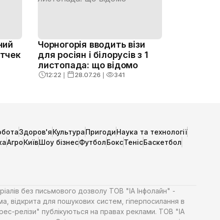
ний
Чорногорія вводить візи
ктчек
для росіян і білорусів з 1
листопада: що відомо
12:22
❘
28.07.26
❘
341
обота
Здоров'я
Культура
Пригоди
Наука та технології
ка
Агро
Київ
Шоу бізнес
Футбол
Бокс
Теніс
Баскетбол
ріалів без письмового дозволу ТОВ "ІА Інфолайн" -
ма, відкрита для пошукових систем, гіперпосилання в
Прес-релізи" публікуються на правах реклами. ТОВ "ІА