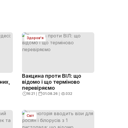
Здоров'я
Вакцина проти ВІЛ: що
них,
відомо і що терміново
перевіряємо
16:21
❘
01.08.26
❘
332
Світ