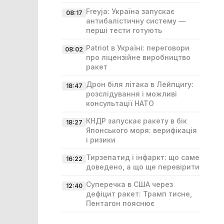
Freyja: Україна запускає
08:17
антибалістичну систему —
перші тести готують
Patriot в Україні: переговори
08:02
про ліцензійне виробництво
ракет
Дрон біля літака в Лейпцигу:
18:47
розслідування і можливі
консультації НАТО
КНДР запускає ракету в бік
18:27
Японського моря: верифікація
і ризики
Тирзепатид і інфаркт: що саме
16:22
доведено, а що ще перевірити
Суперечка в США через
12:40
дефіцит ракет: Трамп тисне,
Пентагон пояснює