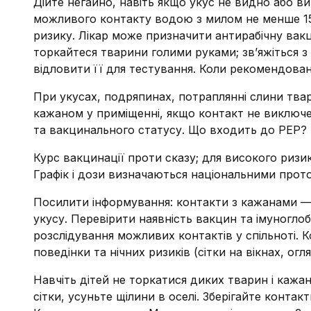
Дійте негайно, навіть якщо укус не видно або в
можливого контакту водою з милом не менше 15 
ризику. Лікар може призначити антирабічну вакц
торкайтеся тварини голими руками; зв’яжіться 
відловити її для тестування. Коли рекомендова
При укусах, подряпинах, потраплянні слини тва
кажаном у приміщенні, якщо контакт не виключ
та вакцинального статусу. Що входить до PEP?
Курс вакцинації проти сказу; для високого ризи
Графік і дози визначаються національними про
Посилити інформування: контакти з кажанами — 
укусу. Перевірити наявність вакцин та імуноглобу
розслідування можливих контактів у спільноті. 
поведінки та нічних ризиків (сітки на вікнах, ог
Навчіть дітей не торкатися диких тварин і кажан
сітки, усуньте щілини в оселі. Зберігайте конта