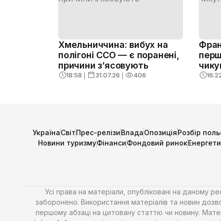
Хмельниччина: вибух на
Фран
полігоні ССО — є поранені,
перш
причини з’ясовують
чику
18:58
❘
31.07.26
❘
406
16:2
Україна
Світ
Прес-релізи
Влада
Опозиція
Розбір поль
Новини туризму
Фінанси
Фондовий ринок
Енергет
Усі права на матеріали, опубліковані на даному р
заборонено. Використання матеріалів та новин дозво
першому абзаці на цитовану статтю чи новину. Матері