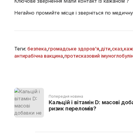
Ключове звернення Мали контакт із кажаном ?
Негайно промийте місце і зверніться по медичну
Теги:
безпека
,
громадське здоров'я
,
діти
,
сказ
,
каж
антирабічна вакцина
,
протисказовий імуноглобулі
Попередня новина
Кальцій і вітамін D: масові до
ризик переломів?