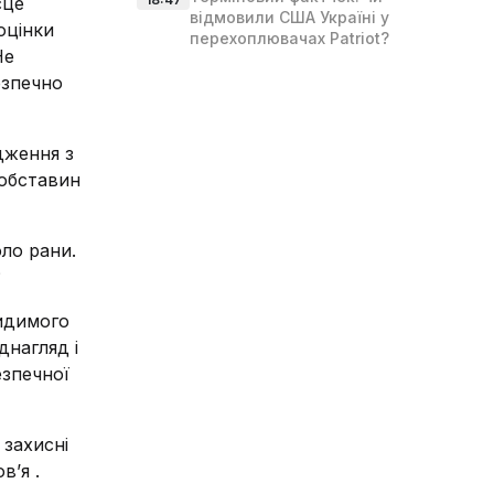
сце
відмовили США Україні у
оцінки
перехоплювачах Patriot?
Не
езпечно
дження з
 обставин
оло рани.
?
видимого
днагляд і
езпечної
 захисні
в’я .