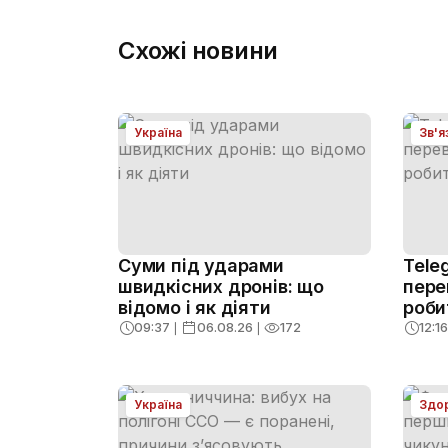
Схожі новини
Україна
Зв'я
Суми під ударами
Tele
швидкісних дронів: що
пере
відомо і як діяти
роби
09:37
❘
06.08.26
❘
172
12:16
Україна
Здо