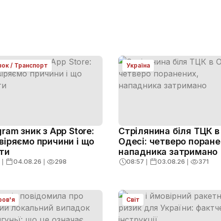
зок / Транспорт
Україна
gram зник з App Store:
Стрілянина біля ТЦК в
віряємо причини і що
Одесі: четверо поране
ти
нападника затримано
❘
04.08.26
❘
298
08:57
❘
03.08.26
❘
371
ров'я
Світ