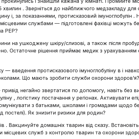
и прокинулись і знайшли кажана у кімнаті. Промийте мі
хвилин . Зверніться до найближчого медзакладу для 
ину і, за показаннями, протисказовий імуноглобулін . 
з місцевими службами — підготовлені фахівці можуть б
на PEP?
рини на ушкоджену шкіру/слизові, а також після пробу
ено. Остаточне рішення приймає медик з урахуванням
ку — введення протисказового імуноглобуліну в і навк
токолами. Що мають зробити служби охорони здоров’я
привід негайно звертатися по допомогу, навіть без 
ліну , логістику постачання у регіонах. Активувати епі
Комунікувати з батьками, школами і громадами щодо б
ляд постелі). Як знизити ризики для родин?
ів . Вакцинуйте домашніх тварин від сказу. Встановіть
кти місцевих служб з контролю тварин та охорони здоро