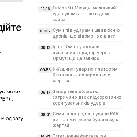
Falcon 9 і Місяць: можливий
12:16
удар уламка — що відомо
зараз
дійте
Суми під ударами швидкісних
09:37
дронів: що відомо і як діяти
Іран і Оман узгодили
є
09:12
цивільний коридор через
Ормуз: що це змінює
Київщина: удар по платформі
08:56
Квітнева — попередньо є
жертви
кус може
Запорізька область:
08:17
затримано двох підозрюваних
EP) .
коригувальників ударів
Суми: попередньо удари КАБ
08:01
EP одразу
по ТЦ і житлових будинках, є
жертви
Терміновий фактчек: чи
18:47