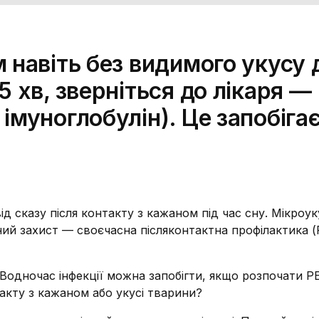
 навіть без видимого укусу 
5 хв, зверніться до лікаря —
імуноглобулін). Це запобіга
д сказу після контакту з кажаном під час сну. Мікроу
ий захист — своєчасна післяконтактна профілактика (P
 Водночас інфекції можна запобігти, якщо розпочати P
акту з кажаном або укусі тварини?