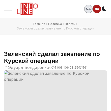
UA
RU
Те
Главная
Политика
Власть
Зеленский сделал заявление по Курской операции
Зеленский сделал заявление по
Курской операции
Эдуард Бондаренко
14:00
06.08.25
561