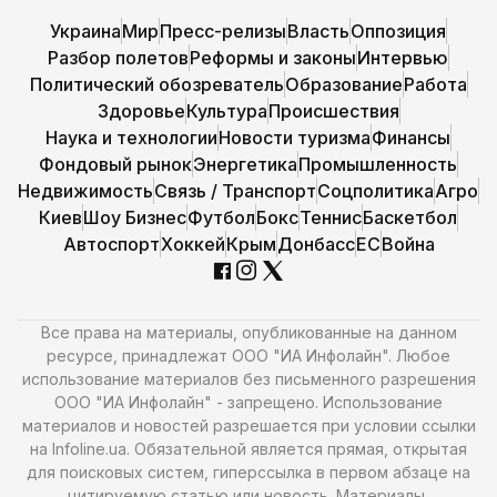
Украина
Мир
Пресс-релизы
Власть
Оппозиция
Разбор полетов
Реформы и законы
Интервью
Политический обозреватель
Образование
Работа
Здоровье
Культура
Происшествия
Наука и технологии
Новости туризма
Финансы
Фондовый рынок
Энергетика
Промышленность
Недвижимость
Связь / Транспорт
Соцполитика
Агро
Киев
Шоу Бизнес
Футбол
Бокс
Теннис
Баскетбол
Автоспорт
Хоккей
Крым
Донбасс
ЕС
Война
Все права на материалы, опубликованные на данном
ресурсе, принадлежат ООО "ИА Инфолайн". Любое
использование материалов без письменного разрешения
ООО "ИА Инфолайн" - запрещено. Использование
материалов и новостей разрешается при условии ссылки
на Infoline.ua. Обязательной является прямая, открытая
для поисковых систем, гиперссылка в первом абзаце на
цитируемую статью или новость. Материалы,