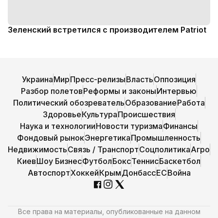
Зеленский встретился с производителем Patriot
Украина
Мир
Пресс-релизы
Власть
Оппозиция
Разбор полетов
Реформы и законы
Интервью
Политический обозреватель
Образование
Работа
Здоровье
Культура
Происшествия
Наука и технологии
Новости туризма
Финансы
Фондовый рынок
Энергетика
Промышленность
Недвижимость
Связь / Транспорт
Соцполитика
Агро
Киев
Шоу Бизнес
Футбол
Бокс
Теннис
Баскетбол
Автоспорт
Хоккей
Крым
Донбасс
ЕС
Война
Все права на материалы, опубликованные на данном