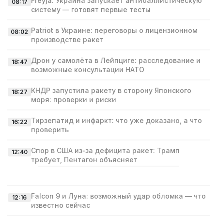
Freyja: Украина запускает антибаллистическую
08:17
систему — готовят первые тесты
Patriot в Украине: переговоры о лицензионном
08:02
производстве ракет
Дрон у самолёта в Лейпциге: расследование и
18:47
возможные консультации НАТО
КНДР запустила ракету в сторону Японского
18:27
моря: проверки и риски
Тирзепатид и инфаркт: что уже доказано, а что
16:22
проверить
Спор в США из‑за дефицита ракет: Трамп
12:40
требует, Пентагон объясняет
Falcon 9 и Луна: возможный удар обломка — что
12:16
известно сейчас