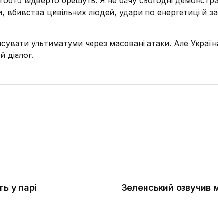
обто відверто брешуть. Я не бачу сьогодні демонстра
, вбивства цивільних людей, удари по енергетиці й за
исувати ультиматуми через масовані атаки. Але Україн
 діалог.
ь у парі
Зеленський озвучив м