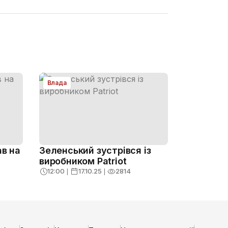
Влада
ав на
Зеленський зустрівся із
виробником Patriot
12:00
❘
17.10.25
❘
2814