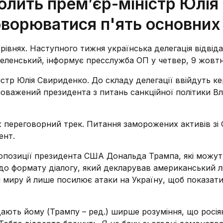
олить премʼєр-міністр Юлія
ворюватися п'ять основних
івнях. Наступного тижня українська делегація відвід
еленський, інформує пресслужба ОП у четвер, 9 жовтн
істр Юлія Свириденко. До складу делегації ввійдуть ке
новажений президента з питань санкційної політики В
ож переговорний трек. Питання заморожених активів з
ент.
ропозиції президента США Дональда Трампа, які можут
до формату діалогу, який декларував американський л
миру й лише посилює атаки на Україну, щоб показати
дають йому (Трампу – ред.) ширше розуміння, що росія