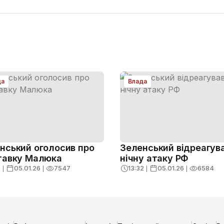
да
Влада
нський оголосив про
Зеленський відреагув
тавку Малюка
нічну атаку РФ
9
❘
05.01.26
❘
7547
13:32
❘
05.01.26
❘
6584