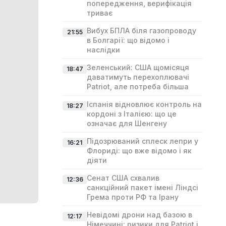
попередження, верифікація
триває
Вибух БПЛА біля газопроводу
21:55
в Болгарії: що відомо і
наслідки
Зеленський: США щомісяця
18:47
даватимуть перехоплювачі
Patriot, але потреба більша
Іспанія відновлює контроль на
18:27
кордоні з Італією: що це
означає для Шенгену
Підозрюваний сплеск лепри у
16:21
Флориді: що вже відомо і як
діяти
Сенат США схвалив
12:36
санкційний пакет імені Ліндсі
Гремa проти РФ та Ірану
Невідомі дрони над базою в
12:17
Німеччині: ризики для Patriot і