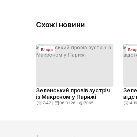
Схожі новини
Влада
Вла
Зеленський провів зустріч
Зеле
із Макроном у Парижі
відс
17:47
❘
06.01.26
❘
7865
14:1