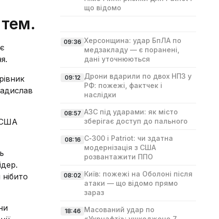
що відомо
 тем.
Херсонщина: удар БпЛА по
09:36
ає
медзакладу — є поранені,
я.
дані уточнюються
Дрони вдарили по двох НПЗ у
рівник
09:12
РФ: пожежі, фактчек і
ладислав
наслідки
АЗС під ударами: як місто
08:57
і США
зберігає доступ до пального
С‑300 і Patriot: чи здатна
08:16
модернізація з США
ь
розвантажити ППО
ідер.
Київ: пожежі на Оболоні після
 нібито
08:02
атаки — що відомо прямо
зараз
ни
Масований удар по
18:46
«Укрнафті»: ушкоджено 7