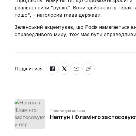
"продають" йому не те, що спроможні зробити. Т
реальної сили "рускіх". Вони здійснюють теракти
тощо", – наголосив глава держави.
Зеленський акцентував, що Росія намагається в
справедливого миру, тож має бути справедливий
Поділитися:
Попередня новина
Нептун і Фламінго застосовуют