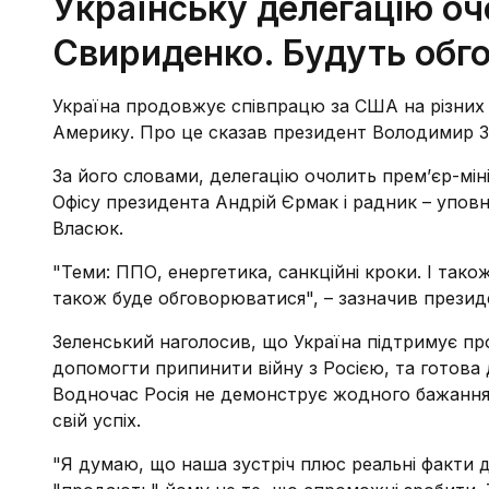
Українську делегацію оч
Свириденко. Будуть обго
Україна продовжує співпрацю за США на різних р
Америку. Про це сказав президент Володимир З
За його словами, делегацію очолить премʼєр-мін
Офісу президента Андрій Єрмак і радник – упов
Власюк.
"Теми: ППО, енергетика, санкційні кроки. І так
також буде обговорюватися", – зазначив презид
Зеленський наголосив, що Україна підтримує п
допомогти припинити війну з Росією, та готова 
Водночас Росія не демонструє жодного бажання 
свій успіх.
"Я думаю, що наша зустріч плюс реальні факти 