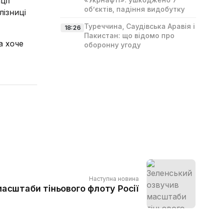
ції
об’єктів, падіння видобутку
лізниці
Туреччина, Саудівська Аравія і
18:26
Пакистан: що відомо про
а хоче
оборонну угоду
Наступна новина
асштаби тіньового флоту Росії