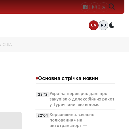
UA
RU
Темн
 у США
Основна стрічка новин
Україна перевіряє дані про
22:12
закупівлю далекобійних ракет
у Туреччини: що відомо
Херсонщина: «вільне
22:04
полювання» на
автотранспорт —