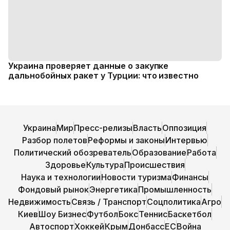
Украина проверяет данные о закупке
дальнобойных ракет у Турции: что известно
Украина
Мир
Пресс-релизы
Власть
Оппозиция
Разбор полетов
Реформы и законы
Интервью
Политический обозреватель
Образование
Работа
Здоровье
Культура
Происшествия
Наука и технологии
Новости туризма
Финансы
Фондовый рынок
Энергетика
Промышленность
Недвижимость
Связь / Транспорт
Соцполитика
Агро
Киев
Шоу Бизнес
Футбол
Бокс
Теннис
Баскетбол
Автоспорт
Хоккей
Крым
Донбасс
ЕС
Война