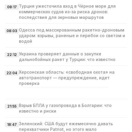
Турция ужесточила вход в Чёрное море для
08:17
коммерческих судов из‑за риска дронов:
последствия для зерновых маршрутов
Одесса под массированным ракетно‑дроновым
08:03
ударом: взрывы, раненые и перебои со светом и
водой
Украина проверяет данные о закупке
22:12
дальнобойных ракет у Турции: что известно
Херсонская область: «свободная охота» на
22:04
автотранспорт — предупреждение, идет
проверка
Взрыв БПЛА у газопровода в Болгарии: что
21:55
известно и риски
Зеленский: США будут ежемесячно давать
18:47
перехватчики Patriot, но этого мало