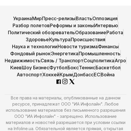
Украина
Мир
Пресс-релизы
Власть
Оппозиция
Разбор полетов
Реформы и законы
Интервью
Политический обозреватель
Образование
Работа
Здоровье
Культура
Происшествия
Наука и технологии
Новости туризма
Финансы
Фондовый рынок
Энергетика
Промышленность
Недвижимость
Связь / Транспорт
Соцполитика
Агро
Киев
Шоу Бизнес
Футбол
Бокс
Теннис
Баскетбол
Автоспорт
Хоккей
Крым
Донбасс
ЕС
Война
Все права на материалы, опубликованные на данном
ресурсе, принадлежат ООО "ИА Инфолайн". Любое
использование материалов без письменного разрешения
ООО "ИА Инфолайн" - запрещено. Использование
материалов и новостей разрешается при условии ссылки
на Infoline.ua. Обязательной является прямая, открытая