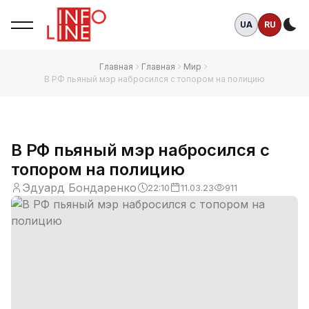
UA
RU
Те
Главная
Главная
Мир
В РФ пьяный мэр набросился с топором на полицию
В РФ пьяный мэр набросился с
топором на полицию
Эдуард Бондаренко
22:10
11.03.23
911