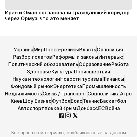
Иран и Оман согласовали гражданский коридор
через Ормуз: что это меняет
Украина
Мир
Пресс-релизы
Власть
Оппозиция
Разбор полетов
Реформы и законы
Интервью
Политический обозреватель
Образование
Работа
Здоровье
Культура
Происшествия
Наука и технологии
Новости туризма
Финансы
Фондовый рынок
Энергетика
Промышленность
Недвижимость
Связь / Транспорт
Соцполитика
Агро
Киев
Шоу Бизнес
Футбол
Бокс
Теннис
Баскетбол
Автоспорт
Хоккей
Крым
Донбасс
ЕС
Война
Все права на материалы, опубликованные на данном