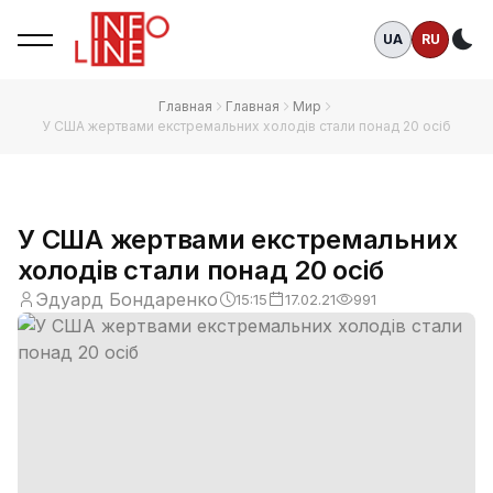
UA
RU
Те
Главная
Главная
Мир
У США жертвами екстремальних холодів стали понад 20 осіб
У США жертвами екстремальних
холодів стали понад 20 осіб
Эдуард Бондаренко
15:15
17.02.21
991