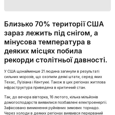
Близько 70% території США
зараз лежить під снігом, а
мінусова температура в
деяких місцях побила
рекорди столітньої давності.
У США щонайменше 21 людина загинули в результаті
сильних морозів, що охопили деякі штати, серед яких
Техас, Луїзіана і Кентуккі. Також в цих регіонах житлова
інфраструктура приведена в критичний стан.
Так, до вечора вівторка, 16 лютого, кілька мільйонів
домогосподарств виявилися позбавлені електроенергії.
Зафіксовано виникнення руйнівних зимових торнадо.
Через холоди в деяких регіонах виявився перерваний