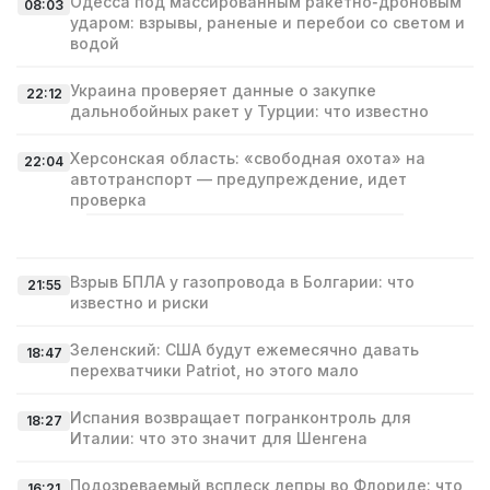
Одесса под массированным ракетно‑дроновым
08:03
ударом: взрывы, раненые и перебои со светом и
водой
Украина проверяет данные о закупке
22:12
дальнобойных ракет у Турции: что известно
Херсонская область: «свободная охота» на
22:04
автотранспорт — предупреждение, идет
проверка
Взрыв БПЛА у газопровода в Болгарии: что
21:55
известно и риски
Зеленский: США будут ежемесячно давать
18:47
перехватчики Patriot, но этого мало
Испания возвращает погранконтроль для
18:27
Италии: что это значит для Шенгена
Подозреваемый всплеск лепры во Флориде: что
16:21