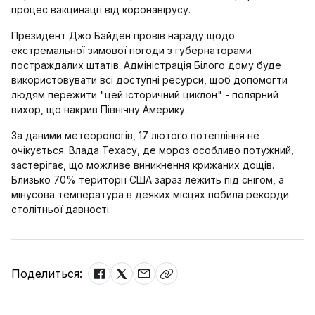
процес вакцинації від коронавірусу.
Президент Джо Байден провів нараду щодо
екстремальної зимової погоди з губернаторами
постраждалих штатів. Адміністрація Білого дому буде
використовувати всі доступні ресурси, щоб допомогти
людям пережити "цей історичний циклон" - полярний
вихор, що накрив Північну Америку.
За даними метеорологів, 17 лютого потепління не
очікується. Влада Техасу, де мороз особливо потужний,
застерігає, що можливе виникнення крижаних дощів.
Близько 70% території США зараз лежить під снігом, а
мінусова температура в деяких місцях побила рекорди
столітньої давності.
Поделиться: