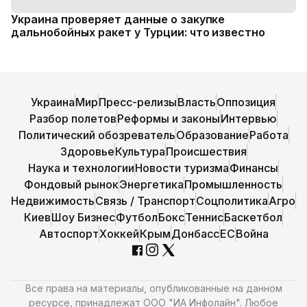
Украина проверяет данные о закупке
дальнобойных ракет у Турции: что известно
Украина
Мир
Пресс-релизы
Власть
Оппозиция
Разбор полетов
Реформы и законы
Интервью
Политический обозреватель
Образование
Работа
Здоровье
Культура
Происшествия
Наука и технологии
Новости туризма
Финансы
Фондовый рынок
Энергетика
Промышленность
Недвижимость
Связь / Транспорт
Соцполитика
Агро
Киев
Шоу Бизнес
Футбол
Бокс
Теннис
Баскетбол
Автоспорт
Хоккей
Крым
Донбасс
ЕС
Война
Все права на материалы, опубликованные на данном
ресурсе, принадлежат ООО "ИА Инфолайн". Любое