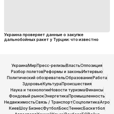
Украина проверяет данные о закупке
дальнобойных ракет у Турции: что известно
Украина
Мир
Пресс-релизы
Власть
Оппозиция
Разбор полетов
Реформы и законы
Интервью
Политический обозреватель
Образование
Работа
Здоровье
Культура
Происшествия
Наука и технологии
Новости туризма
Финансы
Фондовый рынок
Энергетика
Промышленность
Недвижимость
Связь / Транспорт
Соцполитика
Агро
Киев
Шоу Бизнес
Футбол
Бокс
Теннис
Баскетбол