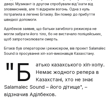
двері. Музикант із другом спробували від'їхати від
зловмисників, але ті відкрили вогонь. Одна з куль
потрапила в легеню Бітаєву. Він помер до прибуття
швидкої допомоги.
Аділбеков заявив, що батьки загиблого режисера не
могли забрати його тіло, бо не вистачало поліцейських,
щоб запротоколювати смерть.
Бітаєв був оператором і режисером, вів проект Salamalec
Sound із просування хіп-хоп-виконавців Казахстану.
"Б
атько казахського хіп-хопу.
Немає жодного репера в
Казахстані, хто не знає
Salamalec Sound – його дітище", –
відзначив Аділбеков.