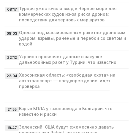
Турция ужесточила вход в Чёрное море для
08:17
коммерческих судов из‑за риска дронов:
последствия для зерновых маршрутов
Одесса под массированным ракетно‑дроновым
08:03
ударом: взрывы, раненые и перебои со светом и
водой
Украина проверяет данные о закупке
22:12
дальнобойных ракет у Турции: что известно
Херсонская область: «свободная охота» на
22:04
автотранспорт — предупреждение, идет
проверка
Взрыв БПЛА у газопровода в Болгарии: что
21:55
известно и риски
Зеленский: США будут ежемесячно давать
18:47
перехватчики Patriot, но этого мало