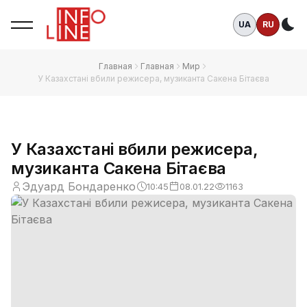
UA
RU
Те
Главная
Главная
Мир
У Казахстані вбили режисера, музиканта Сакена Бітаєва
У Казахстані вбили режисера,
музиканта Сакена Бітаєва
Эдуард Бондаренко
10:45
08.01.22
1163