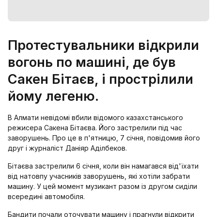
Протестувальники відкрили
вогонь по машині, де був
Сакен Бітаєв, і прострілили
йому легеню.
В Алмати невідомі вбили відомого казахстанського
режисера Сакена Бітаєва. Його застрелили під час
заворушень. Про це в п'ятницю, 7 січня, повідомив його
друг і журналіст Даніяр Аділбеков.
Бітаєва застрелили 6 січня, коли він намагався від'їхати
від натовпу учасників заворушень, які хотіли забрати
машину. У цей момент музикант разом із другом сиділи
всередині автомобіля.
Бандити почали оточувати машину і прагнули відкрити