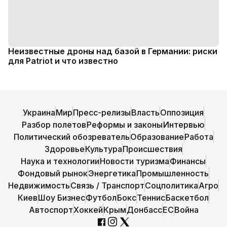
Неизвестные дроны над базой в Германии: риски
для Patriot и что известно
Украина
Мир
Пресс-релизы
Власть
Оппозиция
Разбор полетов
Реформы и законы
Интервью
Политический обозреватель
Образование
Работа
Здоровье
Культура
Происшествия
Наука и технологии
Новости туризма
Финансы
Фондовый рынок
Энергетика
Промышленность
Недвижимость
Связь / Транспорт
Соцполитика
Агро
Киев
Шоу Бизнес
Футбол
Бокс
Теннис
Баскетбол
Автоспорт
Хоккей
Крым
Донбасс
ЕС
Война