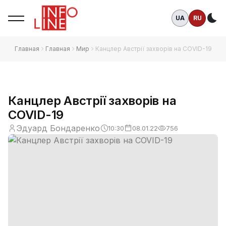
UA
RU
Те
Главная
Главная
Мир
Канцлер Австрії захворів на COVID-19
Канцлер Австрії захворів на
COVID-19
Эдуард Бондаренко
10:30
08.01.22
756