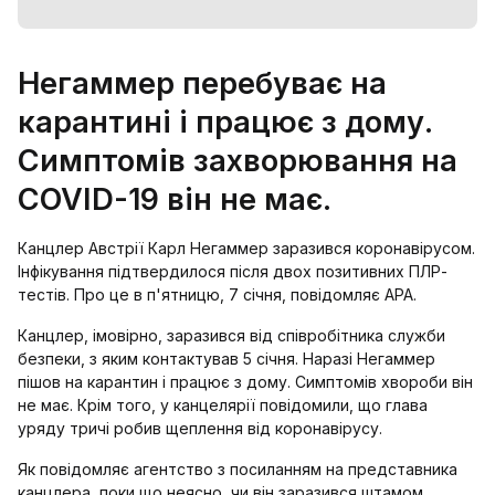
Негаммер перебуває на
карантині і працює з дому.
Симптомів захворювання на
COVID-19 він не має.
Канцлер Австрії Карл Негаммер заразився коронавірусом.
Інфікування підтвердилося після двох позитивних ПЛР-
тестів. Про це в п'ятницю, 7 січня, повідомляє APA.
Канцлер, імовірно, заразився від співробітника служби
безпеки, з яким контактував 5 січня. Наразі Негаммер
пішов на карантин і працює з дому. Симптомів хвороби він
не має. Крім того, у канцелярії повідомили, що глава
уряду тричі робив щеплення від коронавірусу.
Як повідомляє агентство з посиланням на представника
канцлера, поки що неясно, чи він заразився штамом