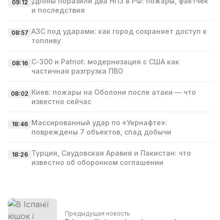
Дроны поразили два НПЗ в РФ: пожары, фактчек
09:12
и последствия
АЗС под ударами: как город сохраняет доступ к
08:57
топливу
С‑300 и Patriot: модернизация с США как
08:16
частичная разгрузка ПВО
Киев: пожары на Оболони после атаки — что
08:02
известно сейчас
Массированный удар по «Укрнафте»:
18:46
повреждены 7 объектов, спад добычи
Турция, Саудовская Аравия и Пакистан: что
18:26
известно об оборонном соглашении
Предыдущая новость