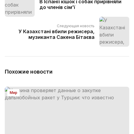
В Іспанії кішок і собак прирівняли
до членів сім'ї
Следующая новость
У Казахстані вбили режисера,
музиканта Сакена Бітаєва
Похожие новости
Мир