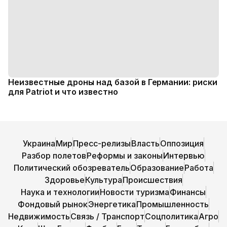
Неизвестные дроны над базой в Германии: риски
для Patriot и что известно
Украина
Мир
Пресс-релизы
Власть
Оппозиция
Разбор полетов
Реформы и законы
Интервью
Политический обозреватель
Образование
Работа
Здоровье
Культура
Происшествия
Наука и технологии
Новости туризма
Финансы
Фондовый рынок
Энергетика
Промышленность
Недвижимость
Связь / Транспорт
Соцполитика
Агро