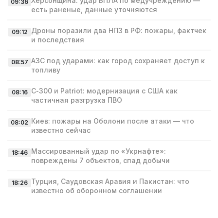
Херсонщина: удар БПЛА по медучреждению —
09:36
есть раненые, данные уточняются
Дроны поразили два НПЗ в РФ: пожары, фактчек
09:12
и последствия
АЗС под ударами: как город сохраняет доступ к
08:57
топливу
С‑300 и Patriot: модернизация с США как
08:16
частичная разгрузка ПВО
Киев: пожары на Оболони после атаки — что
08:02
известно сейчас
Массированный удар по «Укрнафте»:
18:46
повреждены 7 объектов, спад добычи
Турция, Саудовская Аравия и Пакистан: что
18:26
известно об оборонном соглашении