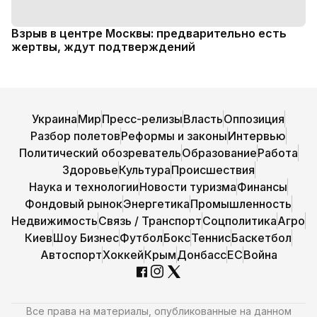
Взрыв в центре Москвы: предварительно есть
жертвы, ждут подтверждений
Украина
Мир
Пресс-релизы
Власть
Оппозиция
Разбор полетов
Реформы и законы
Интервью
Политический обозреватель
Образование
Работа
Здоровье
Культура
Происшествия
Наука и технологии
Новости туризма
Финансы
Фондовый рынок
Энергетика
Промышленность
Недвижимость
Связь / Транспорт
Соцполитика
Агро
Киев
Шоу Бизнес
Футбол
Бокс
Теннис
Баскетбол
Автоспорт
Хоккей
Крым
Донбасс
ЕС
Война
Все права на материалы, опубликованные на данном