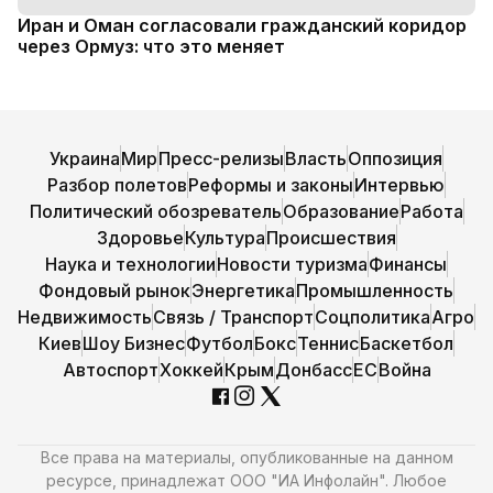
Иран и Оман согласовали гражданский коридор
через Ормуз: что это меняет
Украина
Мир
Пресс-релизы
Власть
Оппозиция
Разбор полетов
Реформы и законы
Интервью
Политический обозреватель
Образование
Работа
Здоровье
Культура
Происшествия
Наука и технологии
Новости туризма
Финансы
Фондовый рынок
Энергетика
Промышленность
Недвижимость
Связь / Транспорт
Соцполитика
Агро
Киев
Шоу Бизнес
Футбол
Бокс
Теннис
Баскетбол
Автоспорт
Хоккей
Крым
Донбасс
ЕС
Война
Все права на материалы, опубликованные на данном
ресурсе, принадлежат ООО "ИА Инфолайн". Любое