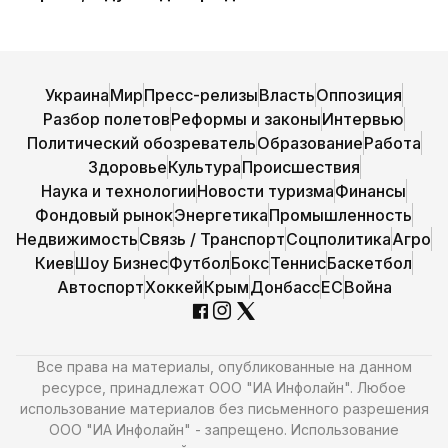
Украина
Мир
Пресс-релизы
Власть
Оппозиция
Разбор полетов
Реформы и законы
Интервью
Политический обозреватель
Образование
Работа
Здоровье
Культура
Происшествия
Наука и технологии
Новости туризма
Финансы
Фондовый рынок
Энергетика
Промышленность
Недвижимость
Связь / Транспорт
Соцполитика
Агро
Киев
Шоу Бизнес
Футбол
Бокс
Теннис
Баскетбол
Автоспорт
Хоккей
Крым
Донбасс
ЕС
Война
Все права на материалы, опубликованные на данном
ресурсе, принадлежат ООО "ИА Инфолайн". Любое
использование материалов без письменного разрешения
ООО "ИА Инфолайн" - запрещено. Использование