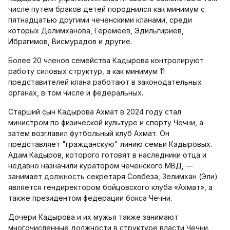
числе путем браков детей породнился как минимум с
пятнадцатью другими чеченскими кланами, среди
которых Делимханова, Геремеев, Эдильгириев,
Ибрагимов, Висмурадов и другие.
Более 20 членов семейства Кадырова контролируют
работу силовых структур, а как минимум 11
представителей клана работают в законодательных
органах, в том числе и федеральных.
Старший сын Кадырова Ахмат в 2024 году стал
министром по физической культуре и спорту Чечни, а
затем возглавил футбольный клуб Ахмат. Он
представляет "гражданскую" линию семьи Кадыровых.
Адам Кадыров, которого готовят в наследники отца и
недавно назначили куратором чеченского МВД, —
занимает должность секретаря Совбеза, Зелимхан (Эли)
является гендиректором бойцовского клуба «Ахмат», а
также президентом федерации бокса Чечни.
Дочери Кадырова и их мужья также занимают
многочисленные должности в структуре власти Чечни.