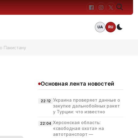
UA
RU
Темн
по Пакистану
Основная лента новостей
Украина проверяет данные о
22:12
закупке дальнобойных ракет
у Турции: что известно
Херсонская область:
22:04
«свободная охота» на
автотранспорт —