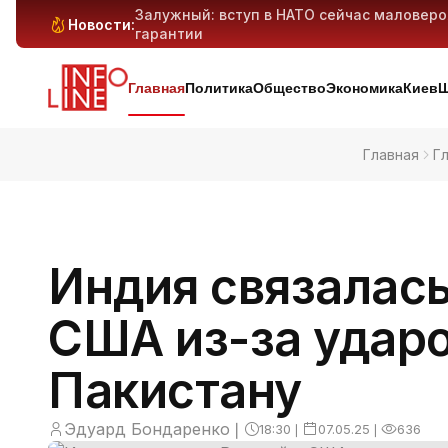
Залужный: вступ в НАТО сейчас маловер
Новости:
гарантии
Антибиотикорезистентность у детей растё
Генеративный ИИ может вытеснить милли
Киев и область под массированным ударо
дронов — предварительно
Главная
Политика
Общество
Экономика
Киев
Ш
Главная
Г
Индия связалась
США из-за ударо
Пакистану
Эдуард Бондаренко
❘
18:30
❘
07.05.25
❘
636