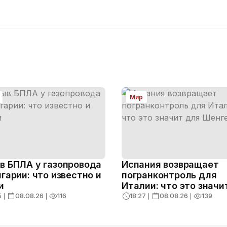
Мир
в БПЛА у газопровода
Испания возвращает
лгарии: что известно и
погранконтроль для
и
Италии: что это значи
для Шенгена
5
❘
08.08.26
❘
116
18:27
❘
08.08.26
❘
139