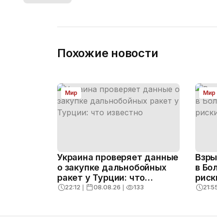
Похожие новости
Мир
Мир
Украина проверяет данные
Взры
о закупке дальнобойных
в Бо
ракет у Турции: что
риск
известно
22:12
❘
08.08.26
❘
133
21:5