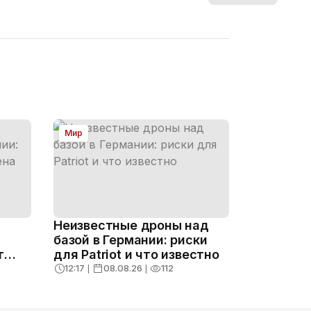
Мир
Неизвестные дроны над
базой в Германии: риски
т
для Patriot и что известно
12:17
❘
08.08.26
❘
112