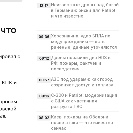
Неизвестные дроны над базой
12:17
в Германии: риски для Patriot
и что известно
 что
Херсонщина: удар БПЛА по
09:36
медучреждению — есть
раненые, данные уточняются
ировал с
Дроны поразили два НПЗ в
09:12
РФ: пожары, фактчек и
последствия
АЗС под ударами: как город
08:57
К КПК и
сохраняет доступ к топливу
С‑300 и Patriot: модернизация
08:16
с США как частичная
опросам
разгрузка ПВО
овской
Аль
Киев: пожары на Оболони
08:02
после атаки — что известно
сейчас