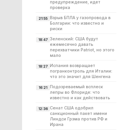
предупреждение, идет
проверка
Взрыв БПЛА у газопровода в
21:55
Болгарии: что известно и
риски
Зеленский: США будут
18:47
ежемесячно давать
перехватчики Patriot, но этого
мало
Испания возвращает
18:27
погранконтроль для Италии:
что это значит для Шенгена
Подозреваемый всплеск
16:21
лепры во Флориде: что
известно и как действовать
Сенат США одобрил
12:36
санкционный пакет имени
Линдси Грэма против РФ и
Ирана