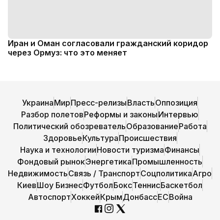
Иран и Оман согласовали гражданский коридор
через Ормуз: что это меняет
Украина
Мир
Пресс-релизы
Власть
Оппозиция
Разбор полетов
Реформы и законы
Интервью
Политический обозреватель
Образование
Работа
Здоровье
Культура
Происшествия
Наука и технологии
Новости туризма
Финансы
Фондовый рынок
Энергетика
Промышленность
Недвижимость
Связь / Транспорт
Соцполитика
Агро
Киев
Шоу Бизнес
Футбол
Бокс
Теннис
Баскетбол
Автоспорт
Хоккей
Крым
Донбасс
ЕС
Война