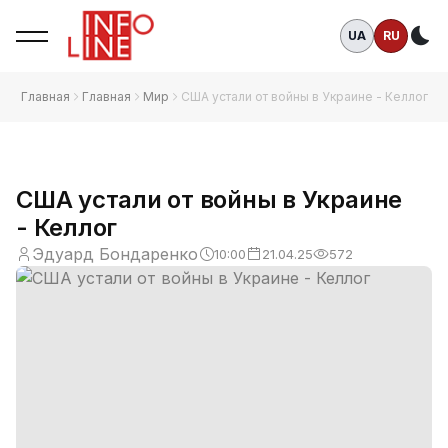
UA
RU
Те
Главная
Главная
Мир
США устали от войны в Украине - Келлог
США устали от войны в Украине
- Келлог
Эдуард Бондаренко
10:00
21.04.25
572