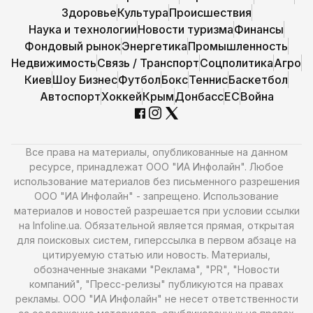
Здоровье
Культура
Происшествия
Наука и технологии
Новости туризма
Финансы
Фондовый рынок
Энергетика
Промышленность
Недвижимость
Связь / Транспорт
Соцполитика
Агро
Киев
Шоу Бизнес
Футбол
Бокс
Теннис
Баскетбол
Автоспорт
Хоккей
Крым
Донбасс
ЕС
Война
Все права на материалы, опубликованные на данном
ресурсе, принадлежат ООО "ИА Инфолайн". Любое
использование материалов без письменного разрешения
ООО "ИА Инфолайн" - запрещено. Использование
материалов и новостей разрешается при условии ссылки
на Infoline.ua. Обязательной является прямая, открытая
для поисковых систем, гиперссылка в первом абзаце на
цитируемую статью или новость. Материалы,
обозначенные знаками "Реклама", "PR", "Новости
компаний", "Пресс-релизы" публикуются на правах
рекламы. ООО "ИА Инфолайн" не несет ответственности