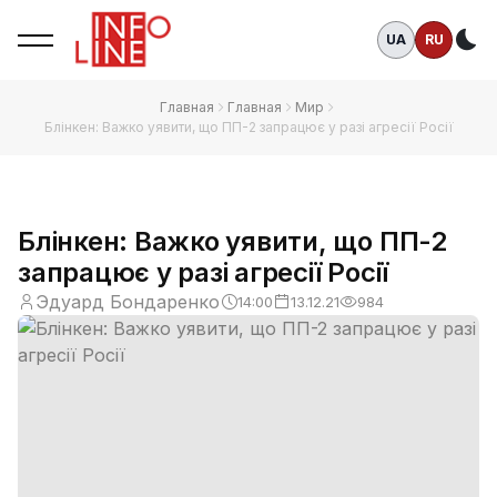
UA
RU
Те
Главная
Главная
Мир
Блінкен: Важко уявити, що ПП-2 запрацює у разі агресії Росії
Блінкен: Важко уявити, що ПП-2
запрацює у разі агресії Росії
Эдуард Бондаренко
14:00
13.12.21
984