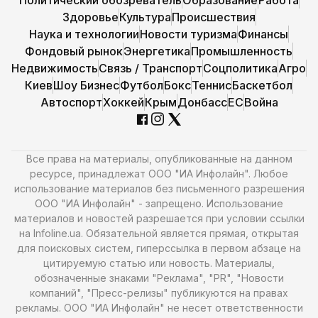
Политический обозреватель
Образование
Работа
Здоровье
Культура
Происшествия
Наука и технологии
Новости туризма
Финансы
Фондовый рынок
Энергетика
Промышленность
Недвижимость
Связь / Транспорт
Соцполитика
Агро
Киев
Шоу Бизнес
Футбол
Бокс
Теннис
Баскетбол
Автоспорт
Хоккей
Крым
Донбасс
ЕС
Война
Все права на материалы, опубликованные на данном
ресурсе, принадлежат ООО "ИА Инфолайн". Любое
использование материалов без письменного разрешения
ООО "ИА Инфолайн" - запрещено. Использование
материалов и новостей разрешается при условии ссылки
на Infoline.ua. Обязательной является прямая, открытая
для поисковых систем, гиперссылка в первом абзаце на
цитируемую статью или новость. Материалы,
обозначенные знаками "Реклама", "PR", "Новости
компаний", "Пресс-релизы" публикуются на правах
рекламы. ООО "ИА Инфолайн" не несет ответственности