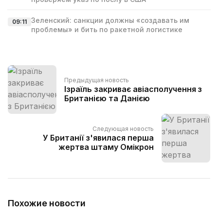
Зеленский: санкции должны «создавать им
09:11
проблемы» и бить по ракетной логистике
Предыдущая новость
Ізраїль закриває авіасполучення з
Британією та Данією
Следующая новость
У Британії з'явилася перша
жертва штаму Омікрон
Похожие новости