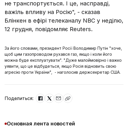
не транспортується. І це, насправді,
важіль впливу на Росію", - сказав
Блінкен в ефірі телеканалу NBC у неділю,
12 грудня, повідомляє Reuters.
За його словами, президент Росії Володимир Путін "хоче,
щоб цим газопроводом рухався газ, якщо і коли його
можна буде експлуатувати". "Дуже малоймовірно і важко
уявити, що це відбудеться, якщо Росія відновить свою
агресію проти України", - наголосив держсекретар США.
Поделиться:
Основная лента новостей