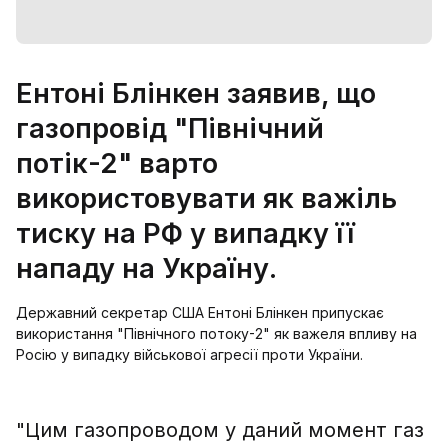
Ентоні Блінкен заявив, що
газопровід "Північний
потік-2" варто
використовувати як важіль
тиску на РФ у випадку її
нападу на Україну.
Державний секретар США Ентоні Блінкен припускає
використання "Північного потоку-2" як важеля впливу на
Росію у випадку військової агресії проти України.
"Цим газопроводом у даний момент газ