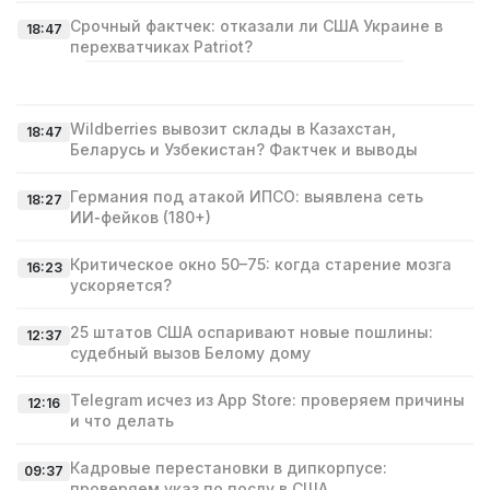
Срочный фактчек: отказали ли США Украине в
18:47
перехватчиках Patriot?
Wildberries вывозит склады в Казахстан,
18:47
Беларусь и Узбекистан? Фактчек и выводы
Германия под атакой ИПСО: выявлена сеть
18:27
ИИ‑фейков (180+)
Критическое окно 50–75: когда старение мозга
16:23
ускоряется?
25 штатов США оспаривают новые пошлины:
12:37
судебный вызов Белому дому
Telegram исчез из App Store: проверяем причины
12:16
и что делать
Кадровые перестановки в дипкорпусе:
09:37
проверяем указ по послу в США