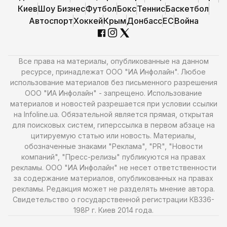
Киев
Шоу Бизнес
Футбол
Бокс
Теннис
Баскетбол
Автоспорт
Хоккей
Крым
Донбасс
ЕС
Война
Все права на материалы, опубликованные на данном
ресурсе, принадлежат ООО "ИА Инфолайн". Любое
использование материалов без письменного разрешения
ООО "ИА Инфолайн" - запрещено. Использование
материалов и новостей разрешается при условии ссылки
на Infoline.ua. Обязательной является прямая, открытая
для поисковых систем, гиперссылка в первом абзаце на
цитируемую статью или новость. Материалы,
обозначенные знаками "Реклама", "PR", "Новости
компаний", "Пресс-релизы" публикуются на правах
рекламы. ООО "ИА Инфолайн" не несет ответственности
за содержание материалов, опубликованных на правах
рекламы. Редакция может не разделять мнение автора.
Свидетельство о государственной регистрации КВ336-
198Р г. Киев 2014 года.