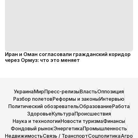
Иран и Оман согласовали гражданский коридор
через Ормуз: что это меняет
Украина
Мир
Пресс-релизы
Власть
Оппозиция
Разбор полетов
Реформы и законы
Интервью
Политический обозреватель
Образование
Работа
Здоровье
Культура
Происшествия
Наука и технологии
Новости туризма
Финансы
Фондовый рынок
Энергетика
Промышленность
Недвижимость
Связь / Транспорт
Соцполитика
Агро