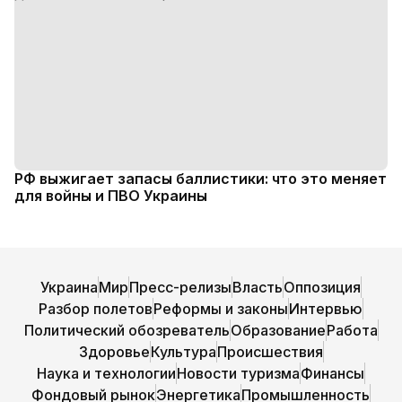
РФ выжигает запасы баллистики: что это меняет
для войны и ПВО Украины
Украина
Мир
Пресс-релизы
Власть
Оппозиция
Разбор полетов
Реформы и законы
Интервью
Политический обозреватель
Образование
Работа
Здоровье
Культура
Происшествия
Наука и технологии
Новости туризма
Финансы
Фондовый рынок
Энергетика
Промышленность