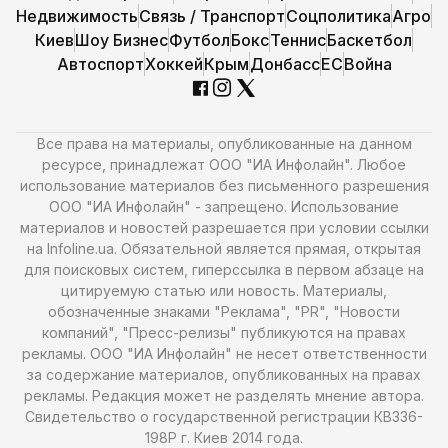
Недвижимость
Связь / Транспорт
Соцполитика
Агро
Киев
Шоу Бизнес
Футбол
Бокс
Теннис
Баскетбол
Автоспорт
Хоккей
Крым
Донбасс
ЕС
Война
Все права на материалы, опубликованные на данном
ресурсе, принадлежат ООО "ИА Инфолайн". Любое
использование материалов без письменного разрешения
ООО "ИА Инфолайн" - запрещено. Использование
материалов и новостей разрешается при условии ссылки
на Infoline.ua. Обязательной является прямая, открытая
для поисковых систем, гиперссылка в первом абзаце на
цитируемую статью или новость. Материалы,
обозначенные знаками "Реклама", "PR", "Новости
компаний", "Пресс-релизы" публикуются на правах
рекламы. ООО "ИА Инфолайн" не несет ответственности
за содержание материалов, опубликованных на правах
рекламы. Редакция может не разделять мнение автора.
Свидетельство о государственной регистрации КВ336-
198Р г. Киев 2014 года.