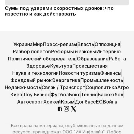
Сумы под ударами скоростных дронов: что
известно и как действовать
Украина
Мир
Пресс-релизы
Власть
Оппозиция
Разбор полетов
Реформы и законы
Интервью
Политический обозреватель
Образование
Работа
Здоровье
Культура
Происшествия
Наука и технологии
Новости туризма
Финансы
Фондовый рынок
Энергетика
Промышленность
Недвижимость
Связь / Транспорт
Соцполитика
Агро
Киев
Шоу Бизнес
Футбол
Бокс
Теннис
Баскетбол
Автоспорт
Хоккей
Крым
Донбасс
ЕС
Война
Все права на материалы, опубликованные на данном
ресурсе, принадлежат ООО "ИА Инфолайн". Любое