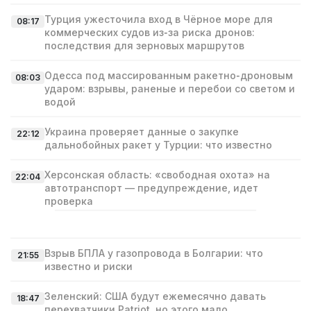
Турция ужесточила вход в Чёрное море для
08:17
коммерческих судов из‑за риска дронов:
последствия для зерновых маршрутов
Одесса под массированным ракетно‑дроновым
08:03
ударом: взрывы, раненые и перебои со светом и
водой
Украина проверяет данные о закупке
22:12
дальнобойных ракет у Турции: что известно
Херсонская область: «свободная охота» на
22:04
автотранспорт — предупреждение, идет
проверка
Взрыв БПЛА у газопровода в Болгарии: что
21:55
известно и риски
Зеленский: США будут ежемесячно давать
18:47
перехватчики Patriot, но этого мало