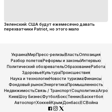
Зеленский: США будут ежемесячно давать
перехватчики Patriot, но этого мало
Украина
Мир
Пресс-релизы
Власть
Оппозиция
Разбор полетов
Реформы и законы
Интервью
Политический обозреватель
Образование
Работа
Здоровье
Культура
Происшествия
Наука и технологии
Новости туризма
Финансы
Фондовый рынок
Энергетика
Промышленность
Недвижимость
Связь / Транспорт
Соцполитика
Агро
Киев
Шоу Бизнес
Футбол
Бокс
Теннис
Баскетбол
Автоспорт
Хоккей
Крым
Донбасс
ЕС
Война