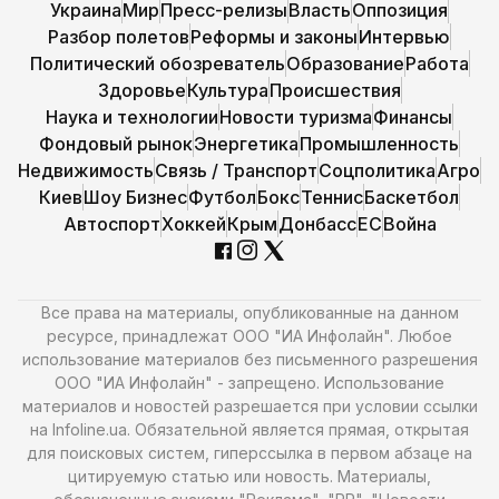
Украина
Мир
Пресс-релизы
Власть
Оппозиция
Разбор полетов
Реформы и законы
Интервью
Политический обозреватель
Образование
Работа
Здоровье
Культура
Происшествия
Наука и технологии
Новости туризма
Финансы
Фондовый рынок
Энергетика
Промышленность
Недвижимость
Связь / Транспорт
Соцполитика
Агро
Киев
Шоу Бизнес
Футбол
Бокс
Теннис
Баскетбол
Автоспорт
Хоккей
Крым
Донбасс
ЕС
Война
Все права на материалы, опубликованные на данном
ресурсе, принадлежат ООО "ИА Инфолайн". Любое
использование материалов без письменного разрешения
ООО "ИА Инфолайн" - запрещено. Использование
материалов и новостей разрешается при условии ссылки
на Infoline.ua. Обязательной является прямая, открытая
для поисковых систем, гиперссылка в первом абзаце на
цитируемую статью или новость. Материалы,