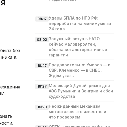
ая
Удары БПЛА по НПЗ РФ:
08:17
переработка на минимуме за
24 года
Залужный: вступ в НАТО
08:02
сейчас маловероятен;
обозначил альтернативные
 была без
гарантии
чника в
Предварительно: Умеров — в
18:47
СВР, Клеменко — в СНБО.
Ждём указы
Мелеющий Дунай: риски для
реждения
18:27
АЭС Румынии и Венгрии и сбои
МИ.
судоходства
Неожиданный механизм
16:23
метастазов: что известно и
знать
что проверяем
ности.
ОПЕК+ увеличивает добычу с