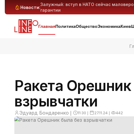
Залужный: вступ в НАТО сейчас маловер
Новости:
гарантии
Антибиотикорезистентность у детей растё
Генеративный ИИ может вытеснить милли
Киев и область под массированным ударо
дронов — предварительно
Главная
Политика
Общество
Экономика
Киев
Ш
Г
Ракета Орешник
взрывчатки
Эдуард Бондаренко
❘
11:30
❘
27.11.24
❘
442