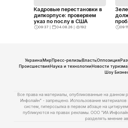
Кадровые перестановки в
Зеле
дипкорпусе: проверяем
долж
указ по послу в США
проб
раке
09:37
❘
04.08.26
❘
192
09:1
Украина
Мир
Пресс-релизы
Власть
Оппозиция
Раз
Происшествия
Наука и технологии
Новости туризма
Шоу Бизне
Все права на материалы, опубликованные на данном
Инфолайн" - запрещено. Использование материалов и
систем, гиперссылка в первом абзаце на цитируем
публикуются на правах рекламы. ООО "ИА Инфолай
разделять мнение ав