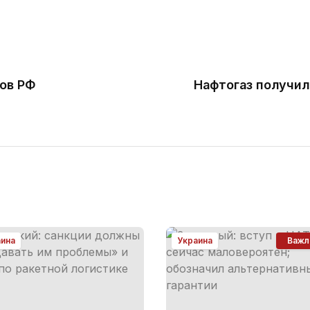
нов РФ
Нафтогаз получил
аина
Украина
Важл