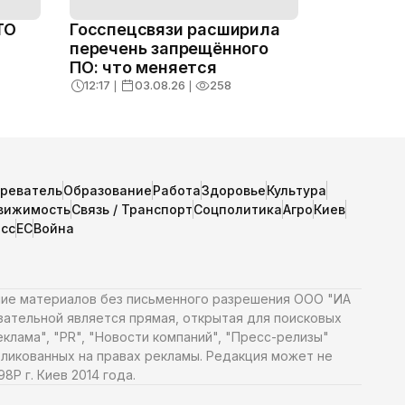
ТО
Госспецсвязи расширила
перечень запрещённого
ПО: что меняется
нтии
12:17
❘
03.08.26
❘
258
зреватель
Образование
Работа
Здоровье
Культура
вижимость
Связь / Транспорт
Соцполитика
Агро
Киев
сс
ЕС
Война
ние материалов без письменного разрешения ООО "ИА
язательной является прямая, открытая для поисковых
клама", "PR", "Новости компаний", "Пресс-релизы"
ликованных на правах рекламы. Редакция может не
Р г. Киев 2014 года.