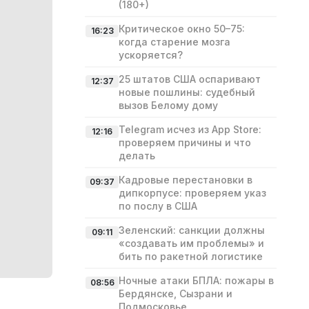
(180+)
Критическое окно 50–75:
16:23
когда старение мозга
ускоряется?
25 штатов США оспаривают
12:37
новые пошлины: судебный
вызов Белому дому
Telegram исчез из App Store:
12:16
проверяем причины и что
делать
Кадровые перестановки в
09:37
дипкорпусе: проверяем указ
по послу в США
Зеленский: санкции должны
09:11
«создавать им проблемы» и
бить по ракетной логистике
Ночные атаки БПЛА: пожары в
08:56
Бердянске, Сызрани и
Подмосковье