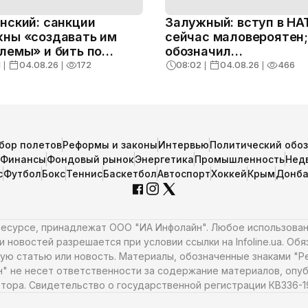
нский: санкции
Залужный: вступ в НА
ны «создавать им
сейчас маловероятен;
лемы» и бить по
обозначил
тной логистике
альтернативные гара
1
❘
04.08.26
❘
172
08:02
❘
04.08.26
❘
466
бор полетов
Реформы и законы
Интервью
Политический обо
Финансы
Фондовый рынок
Энергетика
Промышленность
Нед
с
Футбол
Бокс
Теннис
Баскетбол
Автоспорт
Хоккей
Крым
Донба
 ресурсе, принадлежат ООО "ИА Инфолайн". Любое использова
 новостей разрешается при условии ссылки на Infoline.ua. Об
ую статью или новость. Материалы, обозначенные знаками "Ре
н" не несет ответственности за содержание материалов, опуб
тора. Свидетельство о государственной регистрации КВ336-198