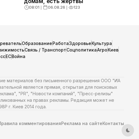
домам, есть жертвы
08:01
❘
06.08.26
❘
123
зреватель
Образование
Работа
Здоровье
Культура
вижимость
Связь / Транспорт
Соцполитика
Агро
Киев
сс
ЕС
Война
ние материалов без письменного разрешения ООО "ИА
язательной является прямая, открытая для поисковых
клама", "PR", "Новости компаний", "Пресс-релизы"
ликованных на правах рекламы. Редакция может не
Р г. Киев 2014 года.
Правила комментирования
Реклама на сайте
Контакты
Тем