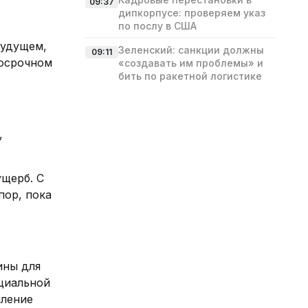
09:37
дипкорпусе: проверяем указ
по послу в США
будущем,
Зеленский: санкции должны
09:11
косрочном
«создавать им проблемы» и
бить по ракетной логистике
,
ущерб. С
пор, пока
ины для
циальной
пление