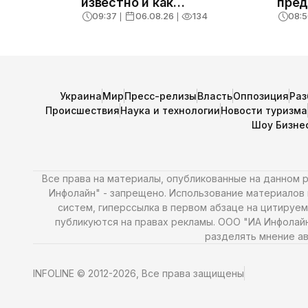
известно и как
пред
действовать
жер
09:37
❘
06.08.26
❘
134
08:5
Украина
Мир
Пресс-релизы
Власть
Оппозиция
Раз
Происшествия
Наука и технологии
Новости туризма
Шоу Бизне
Все права на материалы, опубликованные на данном
Инфолайн" - запрещено. Использование материалов и
систем, гиперссылка в первом абзаце на цитируем
публикуются на правах рекламы. ООО "ИА Инфолай
разделять мнение ав
INFOLINE © 2012-2026, Все права защищены