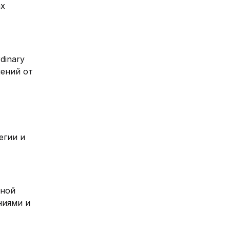
ах
dinary
лений от
егии и
тной
ниями и