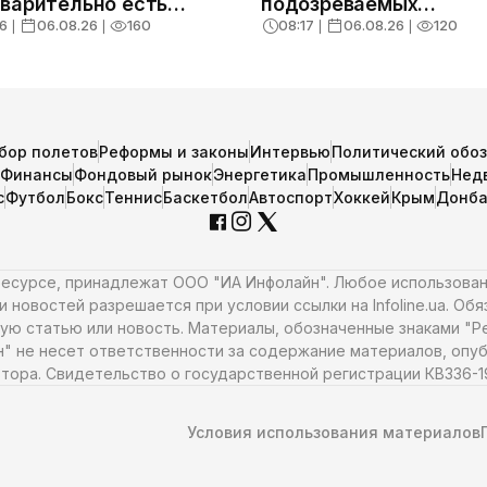
варительно есть
подозреваемых
твы
корректировщиков
6
❘
06.08.26
❘
160
08:17
❘
06.08.26
❘
120
бор полетов
Реформы и законы
Интервью
Политический обо
Финансы
Фондовый рынок
Энергетика
Промышленность
Нед
с
Футбол
Бокс
Теннис
Баскетбол
Автоспорт
Хоккей
Крым
Донба
 ресурсе, принадлежат ООО "ИА Инфолайн". Любое использова
 новостей разрешается при условии ссылки на Infoline.ua. Об
ую статью или новость. Материалы, обозначенные знаками "Ре
н" не несет ответственности за содержание материалов, опуб
тора. Свидетельство о государственной регистрации КВ336-198
Условия использования материалов