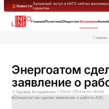
Залужный: вступ в НАТО сейчас маловер
Новости:
гарантии
Антибиотикорезистентность у детей растё
Генеративный ИИ может вытеснить милли
Киев и область под массированным ударо
дронов — предварительно
Главная
Политика
Общество
Экономика
Киев
Ш
Главная
Энергоатом сде
заявление о раб
Эдуард Бондаренко
❘
14:45
❘
04.09.24
❘
1228