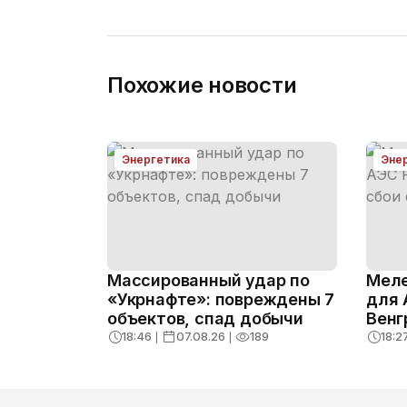
Похожие новости
Энергетика
Эне
Массированный удар по
Меле
«Укрнафте»: повреждены 7
для 
объектов, спад добычи
Венг
судо
18:46
❘
07.08.26
❘
189
18:2