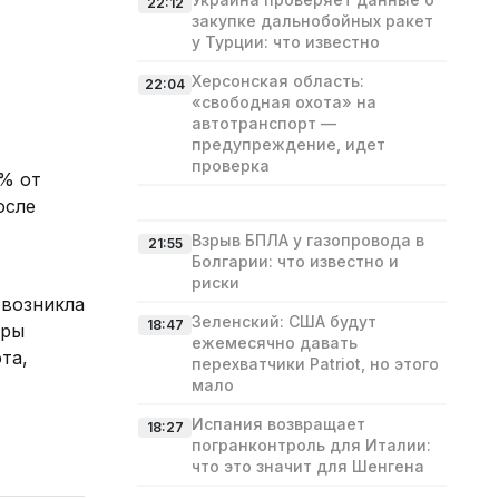
22:12
закупке дальнобойных ракет
у Турции: что известно
Херсонская область:
22:04
«свободная охота» на
автотранспорт —
предупреждение, идет
проверка
3% от
осле
Взрыв БПЛА у газопровода в
21:55
Болгарии: что известно и
риски
 возникла
Зеленский: США будут
18:47
уры
ежемесячно давать
та,
перехватчики Patriot, но этого
мало
Испания возвращает
18:27
погранконтроль для Италии:
что это значит для Шенгена