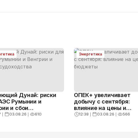
ргетика
Энергетика
ющий Дунай: риски
ОПЕК+ увеличивает
АЭС Румынии и
добычу с сентября:
рии и сбои
влияние на цены и
ходства
бюджеты
7
❘
03.08.26
❘
610
12:38
❘
03.08.26
❘
566