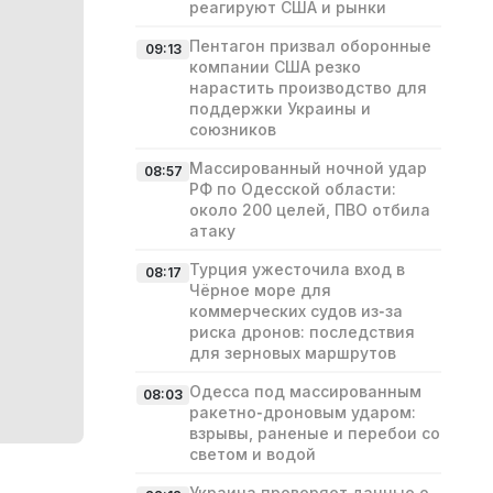
реагируют США и рынки
Пентагон призвал оборонные
09:13
компании США резко
нарастить производство для
поддержки Украины и
союзников
Массированный ночной удар
08:57
РФ по Одесской области:
около 200 целей, ПВО отбила
атаку
Турция ужесточила вход в
08:17
Чёрное море для
коммерческих судов из‑за
риска дронов: последствия
для зерновых маршрутов
Одесса под массированным
08:03
ракетно‑дроновым ударом:
взрывы, раненые и перебои со
светом и водой
Украина проверяет данные о