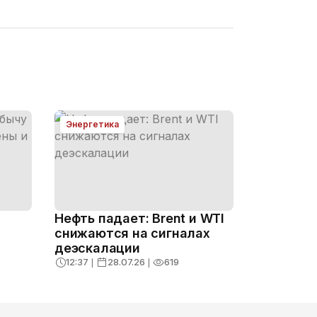
Энергетика
Нефть падает: Brent и WTI
снижаются на сигналах
деэскалации
12:37
❘
28.07.26
❘
619