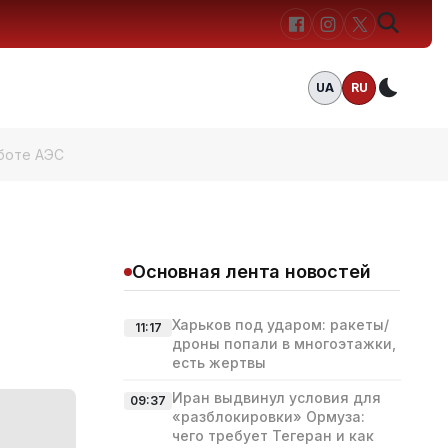
UA
RU
Темн
боте АЭС
Основная лента новостей
Харьков под ударом: ракеты/
11:17
дроны попали в многоэтажки,
есть жертвы
Иран выдвинул условия для
09:37
«разблокировки» Ормуза:
чего требует Тегеран и как