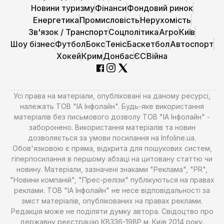
Новини туризму
Фінанси
Фондовий ринок
Енергетика
Промисловість
Нерухомість
Зв'язок / Транспорт
Соцполітика
Агро
Київ
Шоу бізнес
Футбол
Бокс
Теніс
Баскетбол
Автоспорт
Хокей
Крим
Донбас
ЄС
Війна
Усі права на матеріали, опубліковані на даному ресурсі,
належать ТОВ "ІА Інфолайн". Будь-яке використання
матеріалів без письмового дозволу ТОВ "ІА Інфолайн" -
заборонено. Використання матеріалів та новин
дозволяється за умови посилання на Infoline.ua.
Обов'язковою є пряма, відкрита для пошукових систем,
гіперпосилання в першому абзаці на цитовану статтю чи
новину. Матеріали, зазначені знаками "Реклама", "PR",
"Новини компаній", "Прес-релізи" публікуються на правах
реклами. ТОВ "ІА Інфолайн" не несе відповідальності за
зміст матеріалів, опублікованих на правах реклами.
Редакція може не поділяти думку автора. Свідоцтво про
державну реєстрацію КВ336-198Р м. Київ 2014 року.