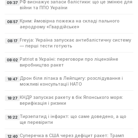
РФ виснажує запаси балістики: що це змінює для
09:37
війни та ППО України
Крим: ймовірна пожежа на складі пального
08:57
аеродрому «Гвардійське»
Freyja: Україна запускає антибалістичну систему
08:17
— перші тести готують
Patriot в Україні: переговори про ліцензійне
08:02
виробництво ракет
Дрон біля літака в Лейпцигу: розслідування і
18:47
можливі консультації НАТО
КНДР запускає ракету в бік Японського моря:
18:27
верифікація і ризики
Тирзепатид і інфаркт: що саме доведено, а що
16:22
ще перевірити
Суперечка в США через дефіцит ракет: Трамп
12:40