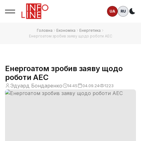
UA
RU
Те
Головна
Економіка
Енергетика
Енергоатом зробив заяву щодо роботи АЕС
Енергоатом зробив заяву щодо
роботи АЕС
Эдуард Бондаренко
14:45
04.09.24
1223