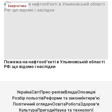
Енергетика
Пожежа на нафтооб’єкті в Ульяновській області
РФ: що відомо і наслідки
Україна
Світ
Прес-релізи
Влада
Опозиція
Розбір польотів
Реформи та закони
Інтерв'ю
Політичний оглядач
Освіта
Робота
Здоров'я
Культура
Пригоди
Наука та технології