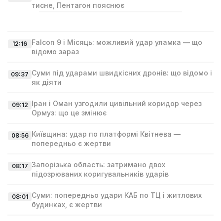
тисне, Пентагон пояснює
Falcon 9 і Місяць: можливий удар уламка — що
12:16
відомо зараз
Суми під ударами швидкісних дронів: що відомо і
09:37
як діяти
Іран і Оман узгодили цивільний коридор через
09:12
Ормуз: що це змінює
Київщина: удар по платформі Квітнева —
08:56
попередньо є жертви
Запорізька область: затримано двох
08:17
підозрюваних коригувальників ударів
Суми: попередньо удари КАБ по ТЦ і житлових
08:01
будинках, є жертви